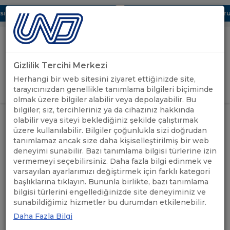
 Dijital UBAK Bölümü Hakkında
UND, Yunanistan Vize Başvurula
Gizlilik Tercihi Merkezi
Uluslararası Nakliyeciler Derneği
Herhangi bir web sitesini ziyaret ettiğinizde site,
GİRİŞ YAP
tarayıcınızdan genellikle tanımlama bilgileri biçiminde
olmak üzere bilgiler alabilir veya depolayabilir. Bu
bilgiler; siz, tercihleriniz ya da cihazınız hakkında
ÖNEMLİ
DİJİTAL UBAK TÜRKÇE KILAVUZ
olabilir veya siteyi beklediğiniz şekilde çalıştırmak
ANASAYFA
/
/
DUYURULAR
KİTAP SİPARİŞLERİ BAŞLAMIŞTIR
üzere kullanılabilir. Bilgiler çoğunlukla sizi doğrudan
tanımlamaz ancak size daha kişiselleştirilmiş bir web
deneyimi sunabilir. Bazı tanımlama bilgisi türlerine izin
DİJİTAL UBAK TÜRKÇE
vermemeyi seçebilirsiniz. Daha fazla bilgi edinmek ve
KILAVUZ KİTAP SİPARİŞLERİ
varsayılan ayarlarımızı değiştirmek için farklı kategori
başlıklarına tıklayın. Bununla birlikte, bazı tanımlama
BAŞLAMIŞTIR
bilgisi türlerini engellediğinizde site deneyiminiz ve
sunabildiğimiz hizmetler bu durumdan etkilenebilir.
Daha Fazla Bilgi
02.02.2026
A+
A-