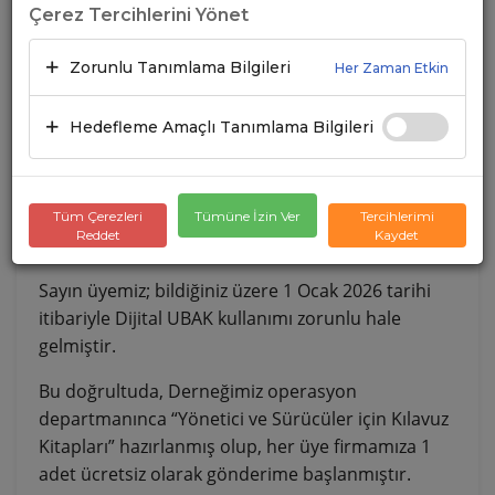
Çerez Tercihlerini Yönet
Zorunlu Tanımlama Bilgileri
Her Zaman Etkin
Hedefleme Amaçlı Tanımlama Bilgileri
Tüm Çerezleri
Tümüne İzin Ver
Tercihlerimi
Reddet
Kaydet
Sayın üyemiz; bildiğiniz üzere 1 Ocak 2026 tarihi
itibariyle Dijital UBAK kullanımı zorunlu hale
gelmiştir.
Bu doğrultuda, Derneğimiz operasyon
departmanınca “Yönetici ve Sürücüler için Kılavuz
Kitapları” hazırlanmış olup, her üye firmamıza 1
adet ücretsiz olarak gönderime başlanmıştır.