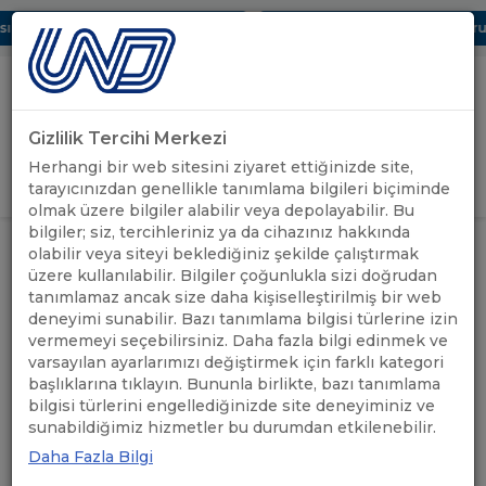
 Dijital UBAK Bölümü Hakkında
UND, Yunanistan Vize Başvurula
Gizlilik Tercihi Merkezi
Uluslararası Nakliyeciler Derneği
Herhangi bir web sitesini ziyaret ettiğinizde site,
GİRİŞ YAP
tarayıcınızdan genellikle tanımlama bilgileri biçiminde
olmak üzere bilgiler alabilir veya depolayabilir. Bu
bilgiler; siz, tercihleriniz ya da cihazınız hakkında
ÖNEMLİ
ÇEKYA TRANSİT GEÇİŞ
olabilir veya siteyi beklediğiniz şekilde çalıştırmak
ANASAYFA
/
/
DUYURULAR
BELGELERİNDE SON DURUM
üzere kullanılabilir. Bilgiler çoğunlukla sizi doğrudan
tanımlamaz ancak size daha kişiselleştirilmiş bir web
deneyimi sunabilir. Bazı tanımlama bilgisi türlerine izin
ÇEKYA TRANSİT GEÇİŞ
vermemeyi seçebilirsiniz. Daha fazla bilgi edinmek ve
BELGELERİNDE SON
varsayılan ayarlarımızı değiştirmek için farklı kategori
başlıklarına tıklayın. Bununla birlikte, bazı tanımlama
DURUM
bilgisi türlerini engellediğinizde site deneyiminiz ve
sunabildiğimiz hizmetler bu durumdan etkilenebilir.
Daha Fazla Bilgi
11.05.2026
A+
A-