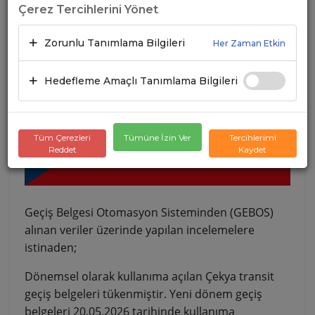
Çerez Tercihlerini Yönet
Zorunlu Tanımlama Bilgileri
Her Zaman Etkin
Hedefleme Amaçlı Tanımlama Bilgileri
Tüm Çerezleri
Tümüne İzin Ver
Tercihlerimi
Reddet
Kaydet
Geçiş Belgesi Otomasyon Sisteminden (GEBOS)
alınan veriler üzerinde yapılan incelemelere
istinaden;
Dönemsel olarak kullanıma açılan Çekya transit
geçiş belgeleri tükenmiştir. Yeni dönem geçiş
belgeleri 20.05.2026 tarihinde kullanıma