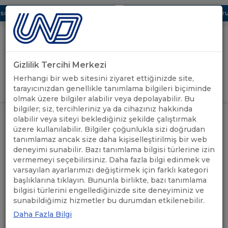
ı Dijital UBAK Bölümü Hakkında
UND, Yunanistan Vize Başvurula
Gizlilik Tercihi Merkezi
Uluslararası Nakliyeciler Derneği
Herhangi bir web sitesini ziyaret ettiğinizde site,
GİRİŞ YAP
tarayıcınızdan genellikle tanımlama bilgileri biçiminde
olmak üzere bilgiler alabilir veya depolayabilir. Bu
bilgiler; siz, tercihleriniz ya da cihazınız hakkında
ÖNEMLİ
ÇEKYA TRANSİT GEÇİŞ
olabilir veya siteyi beklediğiniz şekilde çalıştırmak
ANASAYFA
/
/
DUYURULAR
BELGELERİNDE SON DURUM
üzere kullanılabilir. Bilgiler çoğunlukla sizi doğrudan
tanımlamaz ancak size daha kişiselleştirilmiş bir web
deneyimi sunabilir. Bazı tanımlama bilgisi türlerine izin
ÇEKYA TRANSİT GEÇİŞ
vermemeyi seçebilirsiniz. Daha fazla bilgi edinmek ve
BELGELERİNDE SON
varsayılan ayarlarımızı değiştirmek için farklı kategori
başlıklarına tıklayın. Bununla birlikte, bazı tanımlama
DURUM
bilgisi türlerini engellediğinizde site deneyiminiz ve
sunabildiğimiz hizmetler bu durumdan etkilenebilir.
Daha Fazla Bilgi
02.02.2026
A+
A-