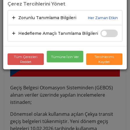
Çerez Tercihlerini Yönet
Zorunlu Tanımlama Bilgileri
Her Zaman Etkin
Hedefleme Amaçlı Tanımlama Bilgileri
Tüm Çerezleri
Tümüne İzin Ver
Tercihlerimi
Reddet
Kaydet
Geçiş Belgesi Otomasyon Sisteminden (GEBOS)
alınan veriler üzerinde yapılan incelemelere
istinaden;
Dönemsel olarak kullanıma açılan Çekya transit
geçiş belgeleri tükenmiştir. Yeni dönem geçiş
belgeleri 10.02.2026 tarihinde kullanıma