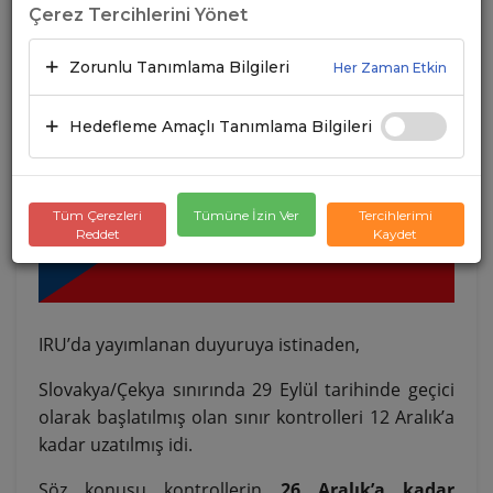
Çerez Tercihlerini Yönet
Zorunlu Tanımlama Bilgileri
Her Zaman Etkin
Hedefleme Amaçlı Tanımlama Bilgileri
Tüm Çerezleri
Tümüne İzin Ver
Tercihlerimi
Reddet
Kaydet
IRU’da yayımlanan duyuruya istinaden,
Slovakya/Çekya sınırında 29 Eylül tarihinde geçici
olarak başlatılmış olan sınır kontrolleri 12 Aralık’a
kadar uzatılmış idi.
Söz konusu kontrollerin
26 Aralık’a kadar