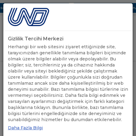
ı Dijital UBAK Bölümü Hakkında
UND, Yunanistan Vize Başvurula
Gizlilik Tercihi Merkezi
Uluslararası Nakliyeciler Derneği
Herhangi bir web sitesini ziyaret ettiğinizde site,
GİRİŞ YAP
tarayıcınızdan genellikle tanımlama bilgileri biçiminde
olmak üzere bilgiler alabilir veya depolayabilir. Bu
bilgiler; siz, tercihleriniz ya da cihazınız hakkında
ÇEKYA/SLOVAKYA SINIR
ÖNEMLİ
olabilir veya siteyi beklediğiniz şekilde çalıştırmak
ANASAYFA
/
/
KONTROLLERİ 26 ARALIK’A
DUYURULAR
üzere kullanılabilir. Bilgiler çoğunlukla sizi doğrudan
KADAR UZATILMIŞTIR
tanımlamaz ancak size daha kişiselleştirilmiş bir web
deneyimi sunabilir. Bazı tanımlama bilgisi türlerine izin
ÇEKYA/SLOVAKYA SINIR
vermemeyi seçebilirsiniz. Daha fazla bilgi edinmek ve
varsayılan ayarlarımızı değiştirmek için farklı kategori
KONTROLLERİ 26 ARALIK’A
başlıklarına tıklayın. Bununla birlikte, bazı tanımlama
bilgisi türlerini engellediğinizde site deneyiminiz ve
KADAR UZATILMIŞTIR
sunabildiğimiz hizmetler bu durumdan etkilenebilir.
Daha Fazla Bilgi
09.12.2022
A+
A-