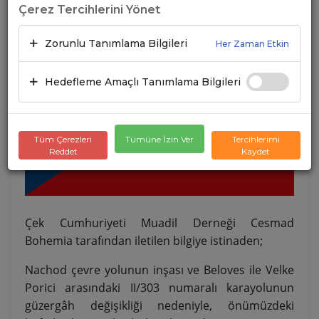
Çerez Tercihlerini Yönet
Zorunlu Tanımlama Bilgileri
Her Zaman Etkin
Hedefleme Amaçlı Tanımlama Bilgileri
Tüm Çerezleri
Tümüne İzin Ver
Tercihlerimi
Reddet
Kaydet
Çek Cumhuriyeti Muadil Derneği Cesmad
Bohemia tarafından iletilen bilgiye istinaden;
Nachod çevre yolunun inşası ve Beloves ile Velke
Porici arasındaki II/303 numaralı karayolunun
güzergâh değişikliği nedeniyle, önümüzdeki