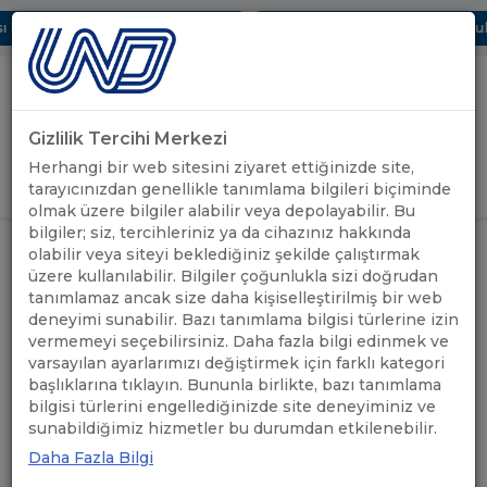
 Dijital UBAK Bölümü Hakkında
UND, Yunanistan Vize Başvurular
Gizlilik Tercihi Merkezi
Uluslararası Nakliyeciler Derneği
Herhangi bir web sitesini ziyaret ettiğinizde site,
GİRİŞ YAP
tarayıcınızdan genellikle tanımlama bilgileri biçiminde
olmak üzere bilgiler alabilir veya depolayabilir. Bu
bilgiler; siz, tercihleriniz ya da cihazınız hakkında
ÇEK CUMHURİYETİ: TRAFİK
ÖNEMLİ
olabilir veya siteyi beklediğiniz şekilde çalıştırmak
ANASAYFA
/
/
KISITLAMALARI HAKKINDA
DUYURULAR
üzere kullanılabilir. Bilgiler çoğunlukla sizi doğrudan
BİLGİLENDİRME
tanımlamaz ancak size daha kişiselleştirilmiş bir web
deneyimi sunabilir. Bazı tanımlama bilgisi türlerine izin
ÇEK CUMHURİYETİ: TRAFİK
vermemeyi seçebilirsiniz. Daha fazla bilgi edinmek ve
varsayılan ayarlarımızı değiştirmek için farklı kategori
KISITLAMALARI HAKKINDA
başlıklarına tıklayın. Bununla birlikte, bazı tanımlama
bilgisi türlerini engellediğinizde site deneyiminiz ve
BİLGİLENDİRME
sunabildiğimiz hizmetler bu durumdan etkilenebilir.
Daha Fazla Bilgi
16.04.2026
A+
A-