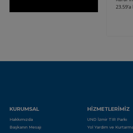
23.59’a 
KURUMSAL
HİZMETLERİMİZ
Hakkımızda
UND İzmir TIR Parkı
Başkanın Mesajı
Yol Yardım ve Kurtarma