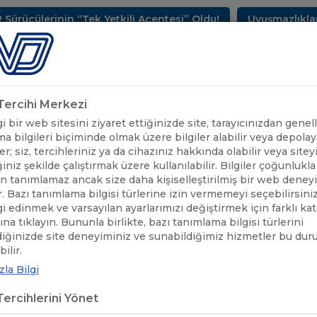
lerinin “Tek Yetkili Acentesi” Oldu!
Uyuşmazlıkların 
METLERİMİZ
SEKTÖREL BİLGİLER
UND YAYINLARI
HAB
k Tercihi Merkezi
 bir web sitesini ziyaret ettiğinizde site, tarayıcınızdan genell
a bilgileri biçiminde olmak üzere bilgiler alabilir veya depolaya
er; siz, tercihleriniz ya da cihazınız hakkında olabilir veya sitey
iniz şekilde çalıştırmak üzere kullanılabilir. Bilgiler çoğunlukla 
 tanımlamaz ancak size daha kişiselleştirilmiş bir web deney
r. Bazı tanımlama bilgisi türlerine izin vermemeyi seçebilirsini
lgi edinmek ve varsayılan ayarlarımızı değiştirmek için farklı ka
rına tıklayın. Bununla birlikte, bazı tanımlama bilgisi türlerini
diğinizde site deneyiminiz ve sunabildiğimiz hizmetler bu du
ÖNEMLİ DUYURULAR
/
BULGARİSTAN-YUNANİSTAN ARASINDAKİ EX
ilir.
la Bilgi
GARİSTAN-YUNANİSTAN ARASINDAK
ercihlerini Yönet
MUZ'DAN İTİBAREN KAPATILMIŞT