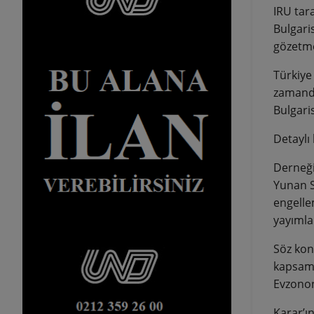
IRU tar
Bulgaris
gözetmek
Türkiye 
zamanda,
Bulgaris
Detaylı 
Derneği
Yunan S
engellem
yayımla
Söz kon
kapsamı
Evzonon
Karar’ı