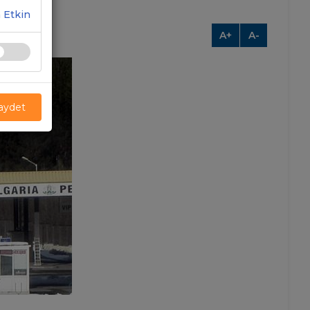
 Etkin
A+
A-
Kaydet