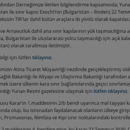
afından Derneğimize iletilen bilgilendirme kapsamında; Yunan 
tan ile sınır kapısı Exochi’nin (Bulgaristan – Ilinden) 22 Te
sizin TIR'lar dahil bütün araçlara iki yönlü olarak kapatılacağ
ve Arnavutluk dahil ana sınır kapılarının yük taşımacılığına aç
 Bulgaristan ile uluslararası yolcu taşımacılığı için açık ka
tan) olarak tarafımıza iletilmiştir.
bilgi için lütfen
tıklayınız
.
mizin Atina Ticaret Müşavirliği nezdinde gerçekleştirmiş old
ağlık Bakanlığı ile Altyapı ve Ulaştırma Bakanlığı tarafında
ek üzere ülkenin kara sınır bağlantılarında geçici sınırlamay
ndığı Yunan Resmi gazetesine ulaşmak için
lütfen tıklayınız
.
usu Karar’ın 1.maddesinin 2/b bendi uyarınca mal taşıyan ka
nda olup, bu istisnadan faydalanacak olanların ülkeye girişi v
, Promaxonas, Nimfaia ve Kipi sınır noktalarındaki kontroll
n 2.maddesinin 4. bendine göre, bu karar 22 Temmuz 2020, Ça