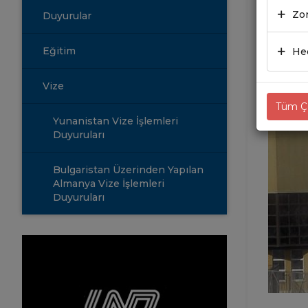
Zor
Duyurular
23.0
Eğitim
Hed
Vize
Tüm Çe
Yunanistan Vize İşlemleri
Duyuruları
Bulgaristan Üzerinden Yapılan
Almanya Vize İşlemleri
Duyuruları