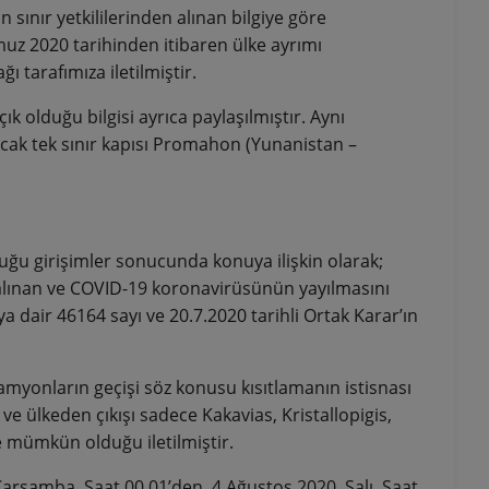
sınır yetkililerinden alınan bilgiye göre
mmuz 2020 tarihinden itibaren ülke ayrımı
ı tarafımıza iletilmiştir.
ık olduğu bilgisi ayrıca paylaşılmıştır. Aynı
lacak tek sınır kapısı Promahon (Yunanistan –
uğu girişimler sonucunda konuya ilişkin olarak;
n alınan ve COVID-19 koronavirüsünün yayılmasını
a dair 46164 sayı ve 20.7.2020 tarihli Ortak Karar’ın
myonların geçişi söz konusu kısıtlamanın istisnası
e ülkeden çıkışı sadece Kakavias, Kristallopigis,
e mümkün olduğu iletilmiştir.
rşamba, Saat 00.01’den, 4 Ağustos 2020, Salı, Saat