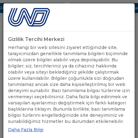
jital UBAK Bölümü Hakkında
UND, Yunanistan Vize Başvuruların
Gizlilik Tercihi Merkezi
Uluslararası Nakliyeciler Derneği
Herhangi bir web sitesini ziyaret ettiğinizde site,
GİRİŞ YAP
tarayıcınızdan genellikle tanımlama bilgileri biçiminde
olmak üzere bilgiler alabilir veya depolayabilir. Bu
bilgiler; siz, tercihleriniz ya da cihazınız hakkında
BİRLEŞİK KRALLIK: NI-GB
ÖNEMLİ
olabilir veya siteyi beklediğiniz şekilde çalıştırmak
ANASAYFA
/
/
HAREKETLERİ İÇİN GÜMRÜK
DUYURULAR
üzere kullanılabilir. Bilgiler çoğunlukla sizi doğrudan
GEREKLİLİKLERİ/HATIRLATMA
tanımlamaz ancak size daha kişiselleştirilmiş bir web
deneyimi sunabilir. Bazı tanımlama bilgisi türlerine izin
BİRLEŞİK KRALLIK: NI-GB
vermemeyi seçebilirsiniz. Daha fazla bilgi edinmek ve
varsayılan ayarlarımızı değiştirmek için farklı kategori
HAREKETLERİ İÇİN GÜMRÜK
başlıklarına tıklayın. Bununla birlikte, bazı tanımlama
bilgisi türlerini engellediğinizde site deneyiminiz ve
GEREKLİLİKLERİ/HATIRLATMA
sunabildiğimiz hizmetler bu durumdan etkilenebilir.
Daha Fazla Bilgi
02.02.2024
A+
A-