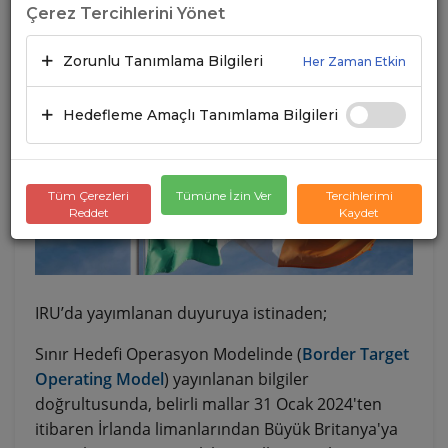
Çerez Tercihlerini Yönet
Zorunlu Tanımlama Bilgileri
Her Zaman Etkin
Hedefleme Amaçlı Tanımlama Bilgileri
Tüm Çerezleri
Tümüne İzin Ver
Tercihlerimi
Reddet
Kaydet
IRU’da yayımlanan duyuruya istinaden;
Sınır Hedefi Operasyon Modelinde (
Border Target
Operating Model
) yayınlanan bilgiler
doğrultusunda, belirli mallar 31 Ocak 2024'ten
itibaren İrlanda limanlarından Büyük Britanya'ya