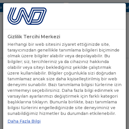
Dijital UBAK Bölümü Hakkında
UND, Yunanistan Vize Başvurular
Gizlilik Tercihi Merkezi
Uluslararası Nakliyeciler Derneği
Herhangi bir web sitesini ziyaret ettiğinizde site,
GİRİŞ YAP
tarayıcınızdan genellikle tanımlama bilgileri biçiminde
olmak üzere bilgiler alabilir veya depolayabilir. Bu
bilgiler; siz, tercihleriniz ya da cihazınız hakkında
BİRLEŞİK KRALLIK: EMNİYET VE
olabilir veya siteyi beklediğiniz şekilde çalıştırmak
ÖNEMLİ
GÜVENLİK BEYANLARI S&S -
ANASAYFA
/
/
üzere kullanılabilir. Bilgiler çoğunlukla sizi doğrudan
DUYURULAR
HATIRLATMA VE HAZIRLIK ANKETİ
tanımlamaz ancak size daha kişiselleştirilmiş bir web
HAKKINDA
deneyimi sunabilir. Bazı tanımlama bilgisi türlerine izin
vermemeyi seçebilirsiniz. Daha fazla bilgi edinmek ve
BİRLEŞİK KRALLIK: EMNİYET
varsayılan ayarlarımızı değiştirmek için farklı kategori
başlıklarına tıklayın. Bununla birlikte, bazı tanımlama
VE GÜVENLİK BEYANLARI
bilgisi türlerini engellediğinizde site deneyiminiz ve
sunabildiğimiz hizmetler bu durumdan etkilenebilir.
S&S - HATIRLATMA VE
Daha Fazla Bilgi
HAZIRLIK ANKETİ