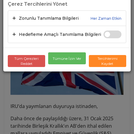
Çerez Tercihlerini Yönet
HAKKINDA
Zorunlu Tanımlama Bilgileri
Her Zaman Etkin
10.12.2024
A+
A-
Hedefleme Amaçlı Tanımlama Bilgileri
Tüm Çerezleri
Tümüne İzin Ver
Tercihlerimi
Reddet
Kaydet
IRU’da yayımlanan duyuruya istinaden,
Daha önce de paylaşıldığı üzere, 31 Ocak 2025
tarihinde Birleşik Krallık'ın AB'den ithal edilen
mallara uyguladığı Emniyet ve Güvenlik (S&S)