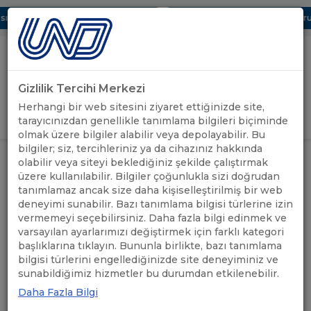
 Dijital UBAK Bölümü Hakkında
UND, Yunanistan Vize Başvurula
Gizlilik Tercihi Merkezi
Uluslararası Nakliyeciler Derneği
Herhangi bir web sitesini ziyaret ettiğinizde site,
GİRİŞ YAP
tarayıcınızdan genellikle tanımlama bilgileri biçiminde
olmak üzere bilgiler alabilir veya depolayabilir. Bu
bilgiler; siz, tercihleriniz ya da cihazınız hakkında
AZERBAYCAN’DA GABARİ DIŞI
ÖNEMLİ
olabilir veya siteyi beklediğiniz şekilde çalıştırmak
ANASAYFA
/
/
TAŞIMA İZİNLERİNDE YAŞANAN
DUYURULAR
üzere kullanılabilir. Bilgiler çoğunlukla sizi doğrudan
SORUNLAR TAKİP FORMU
tanımlamaz ancak size daha kişiselleştirilmiş bir web
deneyimi sunabilir. Bazı tanımlama bilgisi türlerine izin
AZERBAYCAN’DA GABARİ
vermemeyi seçebilirsiniz. Daha fazla bilgi edinmek ve
varsayılan ayarlarımızı değiştirmek için farklı kategori
DIŞI TAŞIMA İZİNLERİNDE
başlıklarına tıklayın. Bununla birlikte, bazı tanımlama
bilgisi türlerini engellediğinizde site deneyiminiz ve
YAŞANAN SORUNLAR TAKİP
sunabildiğimiz hizmetler bu durumdan etkilenebilir.
FORMU
Daha Fazla Bilgi