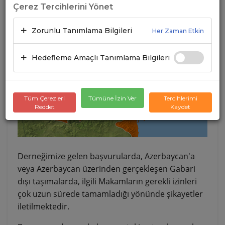
Çerez Tercihlerini Yönet
10.08.2023
A+
A-
Zorunlu Tanımlama Bilgileri
Her Zaman Etkin
Hedefleme Amaçlı Tanımlama Bilgileri
Tüm Çerezleri
Tümüne İzin Ver
Tercihlerimi
Reddet
Kaydet
Derneğimize gelen başvurularda, Azerbaycan'a
veya Azerbaycan üzerinden gerçekleşen Gabari
dışı taşımalarda, ilgili Makamların gerekli izinleri
çok uzun sürede tamamladığı yönünde şikayetler
iletilmektedir.