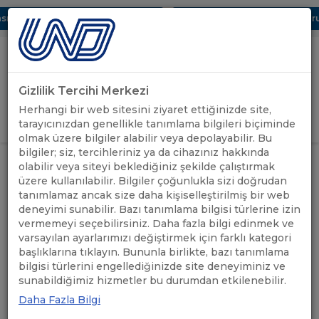
ı Dijital UBAK Bölümü Hakkında
UND, Yunanistan Vize Başvurula
Gizlilik Tercihi Merkezi
Uluslararası Nakliyeciler Derneği
Herhangi bir web sitesini ziyaret ettiğinizde site,
GİRİŞ YAP
tarayıcınızdan genellikle tanımlama bilgileri biçiminde
olmak üzere bilgiler alabilir veya depolayabilir. Bu
bilgiler; siz, tercihleriniz ya da cihazınız hakkında
ÖNEMLİ
AVUSTURYA TRANSİT GEÇİŞ
olabilir veya siteyi beklediğiniz şekilde çalıştırmak
ANASAYFA
/
/
DUYURULAR
BELGELERİ TÜKENDİ
üzere kullanılabilir. Bilgiler çoğunlukla sizi doğrudan
tanımlamaz ancak size daha kişiselleştirilmiş bir web
deneyimi sunabilir. Bazı tanımlama bilgisi türlerine izin
AVUSTURYA TRANSİT GEÇİŞ
vermemeyi seçebilirsiniz. Daha fazla bilgi edinmek ve
BELGELERİ TÜKENDİ
varsayılan ayarlarımızı değiştirmek için farklı kategori
başlıklarına tıklayın. Bununla birlikte, bazı tanımlama
bilgisi türlerini engellediğinizde site deneyiminiz ve
21.11.2022
A+
A-
sunabildiğimiz hizmetler bu durumdan etkilenebilir.
Daha Fazla Bilgi