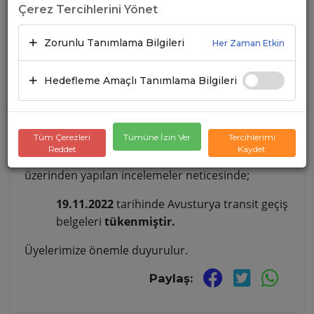
Çerez Tercihlerini Yönet
Zorunlu Tanımlama Bilgileri
Her Zaman Etkin
Hedefleme Amaçlı Tanımlama Bilgileri
Tüm Çerezleri
Tümüne İzin Ver
Tercihlerimi
Reddet
Kaydet
Geçiş Belgesi Otomasyon Sistemi (GEBOS)
üzerinden yapılan incelemeler neticesinde;
19.11.2022
tarihinde Avusturya transit geçiş
belgeleri
tükenmiştir.
Üyelerimize önemle duyurulur.
Paylaş: