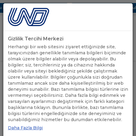
 Dijital UBAK Bölümü Hakkında
UND, Yunanistan Vize Başvurular
Gizlilik Tercihi Merkezi
Uluslararası Nakliyeciler Derneği
Herhangi bir web sitesini ziyaret ettiğinizde site,
GİRİŞ YAP
tarayıcınızdan genellikle tanımlama bilgileri biçiminde
olmak üzere bilgiler alabilir veya depolayabilir. Bu
bilgiler; siz, tercihleriniz ya da cihazınız hakkında
ALMANYA: BOTTROP-SÜD VE
olabilir veya siteyi beklediğiniz şekilde çalıştırmak
ESSEN-NORD ARASINDAKİ A42
ÖNEMLİ
üzere kullanılabilir. Bilgiler çoğunlukla sizi doğrudan
ANASAYFA
/
/
OTOYOLUNUN TAMAMEN
DUYURULAR
tanımlamaz ancak size daha kişiselleştirilmiş bir web
KAPATILMASI HAKKINDA
BİLGİLENDİRME
deneyimi sunabilir. Bazı tanımlama bilgisi türlerine izin
vermemeyi seçebilirsiniz. Daha fazla bilgi edinmek ve
varsayılan ayarlarımızı değiştirmek için farklı kategori
ALMANYA: BOTTROP-SÜD
başlıklarına tıklayın. Bununla birlikte, bazı tanımlama
bilgisi türlerini engellediğinizde site deneyiminiz ve
VE ESSEN-NORD
sunabildiğimiz hizmetler bu durumdan etkilenebilir.
ARASINDAKİ A42
Daha Fazla Bilgi