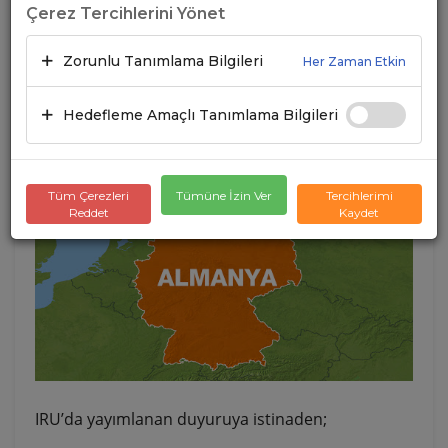
OTOYOLUNUN TAMAMEN
Çerez Tercihlerini Yönet
KAPATILMASI HAKKINDA
Zorunlu Tanımlama Bilgileri
Her Zaman Etkin
BİLGİLENDİRME
Hedefleme Amaçlı Tanımlama Bilgileri
09.01.2024
A+
A-
Tüm Çerezleri
Tümüne İzin Ver
Tercihlerimi
Reddet
Kaydet
IRU’da yayımlanan duyuruya istinaden;