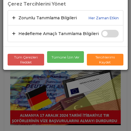
Çerez Tercihlerini Yönet
ŞOFÖRLERİNİN VİZE
BAŞVURULARINI ALMAYI
Zorunlu Tanımlama Bilgileri
Her Zaman Etkin
DURDURMASI HAKKINDA
Hedefleme Amaçlı Tanımlama Bilgileri
BİLGİLENDİRME
18.12.2024
A+
A-
Tüm Çerezleri
Tümüne İzin Ver
Tercihlerimi
Reddet
Kaydet