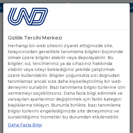
Dijital UBAK Bölümü Hakkında
UND, Yunanistan Vize Başvurular
Gizlilik Tercihi Merkezi
Uluslararası Nakliyeciler Derneği
Herhangi bir web sitesini ziyaret ettiğinizde site,
GİRİŞ YAP
tarayıcınızdan genellikle tanımlama bilgileri biçiminde
olmak üzere bilgiler alabilir veya depolayabilir. Bu
bilgiler; siz, tercihleriniz ya da cihazınız hakkında
ÖNEMLİ! ALMANYA’NIN 17 ARALIK
olabilir veya siteyi beklediğiniz şekilde çalıştırmak
2024 TARİHİ İTİBARİYLE TIR
üzere kullanılabilir. Bilgiler çoğunlukla sizi doğrudan
ÖNEMLİ
ŞOFÖRLERİNİN VİZE
ANASAYFA
/
/
tanımlamaz ancak size daha kişiselleştirilmiş bir web
DUYURULAR
BAŞVURULARINI ALMAYI
DURDURMASI HAKKINDA
deneyimi sunabilir. Bazı tanımlama bilgisi türlerine izin
BİLGİLENDİRME
vermemeyi seçebilirsiniz. Daha fazla bilgi edinmek ve
varsayılan ayarlarımızı değiştirmek için farklı kategori
başlıklarına tıklayın. Bununla birlikte, bazı tanımlama
ÖNEMLİ! ALMANYA’NIN 17
bilgisi türlerini engellediğinizde site deneyiminiz ve
sunabildiğimiz hizmetler bu durumdan etkilenebilir.
ARALIK 2024 TARİHİ
Daha Fazla Bilgi
İTİBARİYLE TIR