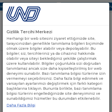
ı Dijital UBAK Bölümü Hakkında
UND, Yunanistan Vize Başvurula
Gizlilik Tercihi Merkezi
Uluslararası Nakliyeciler Derneği
Herhangi bir web sitesini ziyaret ettiğinizde site,
GİRİŞ YAP
tarayıcınızdan genellikle tanımlama bilgileri biçiminde
olmak üzere bilgiler alabilir veya depolayabilir. Bu
bilgiler; siz, tercihleriniz ya da cihazınız hakkında
ÖNEMLİ
AKARYAKIT FİYAT ARTIŞINA
olabilir veya siteyi beklediğiniz şekilde çalıştırmak
ANASAYFA
/
/
DUYURULAR
İLİŞKİN BİLGİLENDİRME
üzere kullanılabilir. Bilgiler çoğunlukla sizi doğrudan
tanımlamaz ancak size daha kişiselleştirilmiş bir web
deneyimi sunabilir. Bazı tanımlama bilgisi türlerine izin
AKARYAKIT FİYAT ARTIŞINA
vermemeyi seçebilirsiniz. Daha fazla bilgi edinmek ve
İLİŞKİN BİLGİLENDİRME
varsayılan ayarlarımızı değiştirmek için farklı kategori
başlıklarına tıklayın. Bununla birlikte, bazı tanımlama
bilgisi türlerini engellediğinizde site deneyiminiz ve
09.05.2022
A+
A-
sunabildiğimiz hizmetler bu durumdan etkilenebilir.
Daha Fazla Bilgi