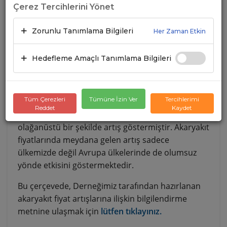
Çerez Tercihlerini Yönet
Zorunlu Tanımlama Bilgileri
Her Zaman Etkin
Hedefleme Amaçlı Tanımlama Bilgileri
Tüm Çerezleri
Tümüne İzin Ver
Tercihlerimi
Reddet
Kaydet
Bilindiği üzere, son dönemlerde akaryakıt fiyatları
olağanüstü bir şekilde artış göstermiştir. Akaryakıt
fiyatlarında meydana gelen artış sadece
ülkemizde değil Avrupa ülkelerinde de olumsuz
yönde etkisini göstermektedir.
Bu çerçevede, Derneğimiz tarafından hazırlanan
akaryakıt fiyat artışlarına ilişkin bilgilendirme
metnine ulaşmak için
lütfen tıklayınız.