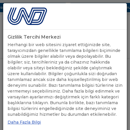
ı Dijital UBAK Bölümü Hakkında
UND, Yunanistan Vize Başvurula
Gizlilik Tercihi Merkezi
Uluslararası Nakliyeciler Derneği
Herhangi bir web sitesini ziyaret ettiğinizde site,
GİRİŞ YAP
tarayıcınızdan genellikle tanımlama bilgileri biçiminde
olmak üzere bilgiler alabilir veya depolayabilir. Bu
bilgiler; siz, tercihleriniz ya da cihazınız hakkında
ÖNEMLİ
AFGANİSTAN SINIR KAPILARIYLA
olabilir veya siteyi beklediğiniz şekilde çalıştırmak
ANASAYFA
/
/
DUYURULAR
İLGİLİ ÖNEMLİ BİLGİLENDİRME
üzere kullanılabilir. Bilgiler çoğunlukla sizi doğrudan
tanımlamaz ancak size daha kişiselleştirilmiş bir web
deneyimi sunabilir. Bazı tanımlama bilgisi türlerine izin
AFGANİSTAN SINIR
vermemeyi seçebilirsiniz. Daha fazla bilgi edinmek ve
KAPILARIYLA İLGİLİ ÖNEMLİ
varsayılan ayarlarımızı değiştirmek için farklı kategori
başlıklarına tıklayın. Bununla birlikte, bazı tanımlama
BİLGİLENDİRME
bilgisi türlerini engellediğinizde site deneyiminiz ve
sunabildiğimiz hizmetler bu durumdan etkilenebilir.
Daha Fazla Bilgi
13.07.2021
A+
A-