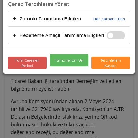
Çerez Tercihlerini Yönet
Zorunlu Tanımlama Bilgileri
Her Zaman Etkin
Hedefleme Amaçlı Tanımlama Bilgileri
Tüm Çerezleri
Tümüne İzin Ver
Tercihlerimi
Reddet
Kaydet
Ticaret Bakanlığı tarafından Derneğimize iletilen
bilgilendirmeye istinaden;
Avrupa Komisyonu’ndan alınan 2 Mayıs 2024
tarihli ve 3217940 sayılı yazıda, Komisyon’un A.TR
Dolaşım Belgelerinde ıslak imza yerine QR kod
bulunmasını hukuki ve teknik açıdan
değerlendireceği, bu değerlendirme