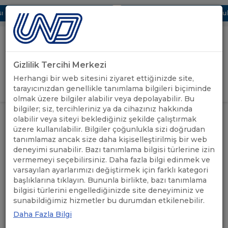
 Dijital UBAK Bölümü Hakkında
UND, Yunanistan Vize Başvurular
Gizlilik Tercihi Merkezi
Uluslararası Nakliyeciler Derneği
Herhangi bir web sitesini ziyaret ettiğinizde site,
GİRİŞ YAP
tarayıcınızdan genellikle tanımlama bilgileri biçiminde
olmak üzere bilgiler alabilir veya depolayabilir. Bu
bilgiler; siz, tercihleriniz ya da cihazınız hakkında
ÖNEMLİ
A.TR DOLAŞIM BELGELERİNE
olabilir veya siteyi beklediğiniz şekilde çalıştırmak
ANASAYFA
/
/
DUYURULAR
ISLAK İMZA TATBİK EDİLMESİ
üzere kullanılabilir. Bilgiler çoğunlukla sizi doğrudan
tanımlamaz ancak size daha kişiselleştirilmiş bir web
deneyimi sunabilir. Bazı tanımlama bilgisi türlerine izin
A.TR DOLAŞIM
vermemeyi seçebilirsiniz. Daha fazla bilgi edinmek ve
BELGELERİNE ISLAK İMZA
varsayılan ayarlarımızı değiştirmek için farklı kategori
başlıklarına tıklayın. Bununla birlikte, bazı tanımlama
TATBİK EDİLMESİ
bilgisi türlerini engellediğinizde site deneyiminiz ve
sunabildiğimiz hizmetler bu durumdan etkilenebilir.
Daha Fazla Bilgi
07.05.2024
A+
A-