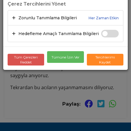
Çerez Tercihlerini Yönet
Zorunlu Tanımlama Bilgileri
Her Zaman Etkin
Hedefleme Amaçlı Tanımlama Bilgileri
Tüm Çerezleri
Tümüne İzin Ver
Tercihlerimi
6 Şubat depreminin birinci yılında, hayatını
Reddet
Kaydet
kaybeden tüm vatandaşlarımızı rahmet ve
saygıyla anıyoruz.
Tekrardan bu acıların yaşanmamasını diliyoruz.
Paylaş: