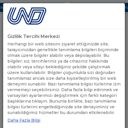
ı Dijital UBAK Bölümü Hakkında
UND, Yunanistan Vize Başvurula
Gizlilik Tercihi Merkezi
Uluslararası Nakliyeciler Derneği
Herhangi bir web sitesini ziyaret ettiğinizde site,
GİRİŞ YAP
tarayıcınızdan genellikle tanımlama bilgileri biçiminde
olmak üzere bilgiler alabilir veya depolayabilir. Bu
bilgiler; siz, tercihleriniz ya da cihazınız hakkında
ANASAYFA
/
ÖNEMLİ DUYURULAR
/
UNUTMADIK
olabilir veya siteyi beklediğiniz şekilde çalıştırmak
üzere kullanılabilir. Bilgiler çoğunlukla sizi doğrudan
tanımlamaz ancak size daha kişiselleştirilmiş bir web
UNUTMADIK
deneyimi sunabilir. Bazı tanımlama bilgisi türlerine izin
vermemeyi seçebilirsiniz. Daha fazla bilgi edinmek ve
06.02.2024
varsayılan ayarlarımızı değiştirmek için farklı kategori
A+
A-
başlıklarına tıklayın. Bununla birlikte, bazı tanımlama
bilgisi türlerini engellediğinizde site deneyiminiz ve
sunabildiğimiz hizmetler bu durumdan etkilenebilir.
Daha Fazla Bilgi