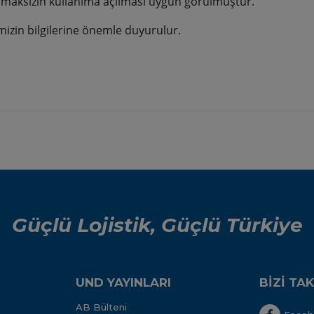
lmaksızın kullanıma açılması uygun görülmüştür.
mizin bilgilerine önemle duyurulur.
Güçlü Lojistik, Güçlü Türkiye
UND YAYINLARI
BİZİ TAK
AB Bülteni