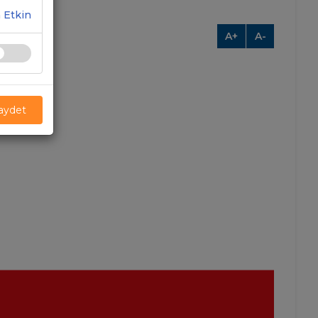
 Etkin
A+
A-
Kaydet