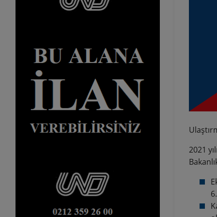
Ulaştır
2021 yı
Bakanlı
E
6
K