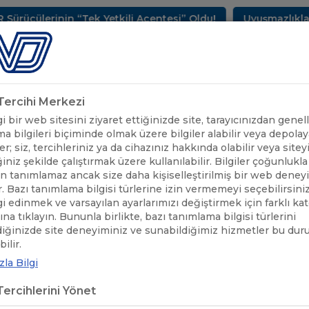
cülerinin “Tek Yetkili Acentesi” Oldu!
Uyuşmazlıkların
METLERİMİZ
SEKTÖREL BİLGİLER
UND YAYINLARI
HAB
k Tercihi Merkezi
 bir web sitesini ziyaret ettiğinizde site, tarayıcınızdan genell
a bilgileri biçiminde olmak üzere bilgiler alabilir veya depolaya
er; siz, tercihleriniz ya da cihazınız hakkında olabilir veya sitey
iniz şekilde çalıştırmak üzere kullanılabilir. Bilgiler çoğunlukla 
 tanımlamaz ancak size daha kişiselleştirilmiş bir web deney
r. Bazı tanımlama bilgisi türlerine izin vermemeyi seçebilirsini
lgi edinmek ve varsayılan ayarlarımızı değiştirmek için farklı ka
rına tıklayın. Bununla birlikte, bazı tanımlama bilgisi türlerini
diğinizde site deneyiminiz ve sunabildiğimiz hizmetler bu du
ÖNEMLİ DUYURULAR
/
2021 YILI İÇİN İLAVE 6.000 ADET ÇEKYA T
ilir.
la Bilgi
 YILI İÇİN İLAVE 6.000 ADET ÇEK
ercihlerini Yönet
SİS EDİLMİŞTİR