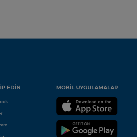
İP EDİN
MOBİL UYGULAMALAR
book
er
gram
in