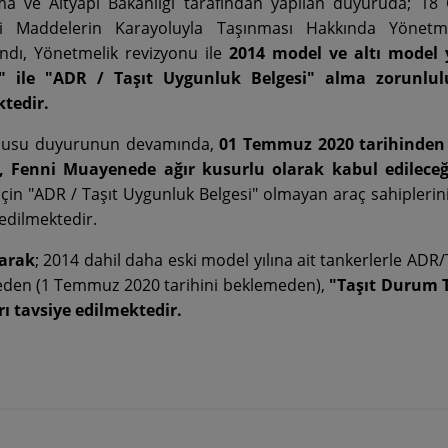
ma ve Altyapı Bakanlığı tarafından yapılan duyuruda; 18
eli Maddelerin Karayoluyla Taşınması Hakkında Yönetme
ndı, Yönetmelik revizyonu ile
2014 model ve altı model y
i" ile "ADR / Taşıt Uygunluk Belgesi" alma zorunlulu
tedir.
nusu duyurunun devamında,
01 Temmuz 2020 tarihinden 
r, Fenni Muayenede ağır kusurlu olarak kabul edileceğ
için "ADR / Taşıt Uygunluk Belgesi" olmayan araç sahiplerin
 edilmektedir.
larak
; 2014 dahil daha eski model yılına ait tankerlerle ADR
den (1 Temmuz 2020 tarihini beklemeden),
"Taşıt Durum T
ı tavsiye edilmektedir.