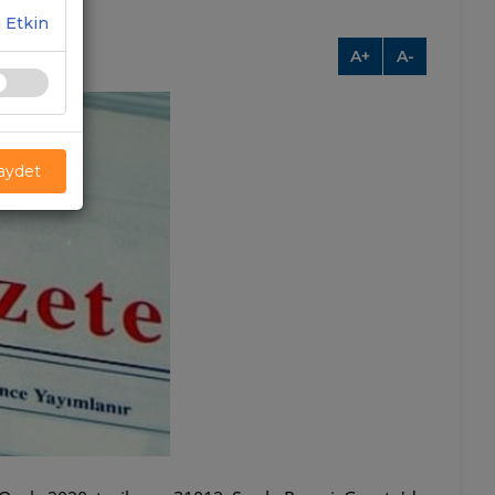
 Etkin
A+
A-
Kaydet