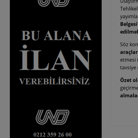
Ulaştır
Tehlik
yayımla
Belges
edilmek
Söz ko
araçla
etmesi 
tavsiye
Özet o
geçirme
almalar