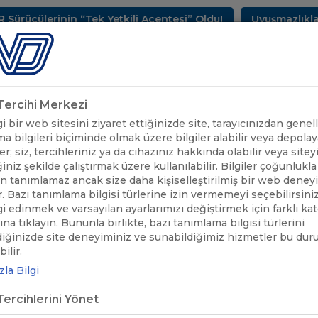
ülerinin “Tek Yetkili Acentesi” Oldu!
Uyuşmazlıkların 
METLERİMİZ
SEKTÖREL BİLGİLER
UND YAYINLARI
HAB
k Tercihi Merkezi
 bir web sitesini ziyaret ettiğinizde site, tarayıcınızdan genell
a bilgileri biçiminde olmak üzere bilgiler alabilir veya depolaya
er; siz, tercihleriniz ya da cihazınız hakkında olabilir veya sitey
iniz şekilde çalıştırmak üzere kullanılabilir. Bilgiler çoğunlukla 
 tanımlamaz ancak size daha kişiselleştirilmiş bir web deney
r. Bazı tanımlama bilgisi türlerine izin vermemeyi seçebilirsini
lgi edinmek ve varsayılan ayarlarımızı değiştirmek için farklı ka
rına tıklayın. Bununla birlikte, bazı tanımlama bilgisi türlerini
diğinizde site deneyiminiz ve sunabildiğimiz hizmetler bu du
ÖNEMLİ DUYURULAR
/
2014 MODEL VE ALTINDA TANKERLERLE TE
ilir.
la Bilgi
4 MODEL VE ALTINDA TANKERLER
ercihlerini Yönet
IYANLARIN DİKKATİNE