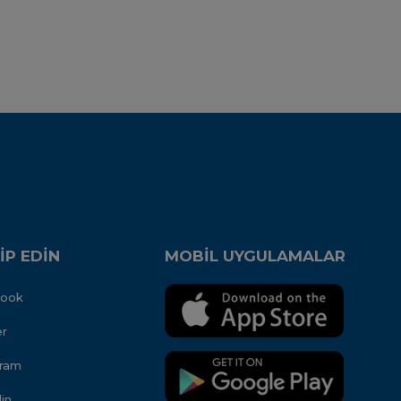
İP EDİN
MOBİL UYGULAMALAR
book
er
gram
in