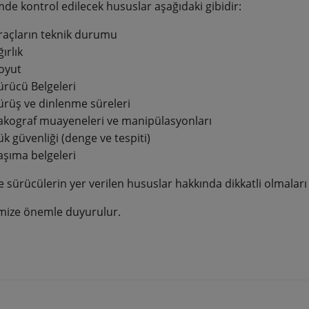
de kontrol edilecek hususlar aşağıdaki gibidir:
raçların teknik durumu
ırlık
oyut
ürücü Belgeleri
ürüş ve dinlenme süreleri
akograf muayeneleri ve manipülasyonları
ük güvenliği (denge ve tespiti)
aşıma belgeleri
e sürücülerin yer verilen hususlar hakkında dikkatli olmala
mize önemle duyurulur.