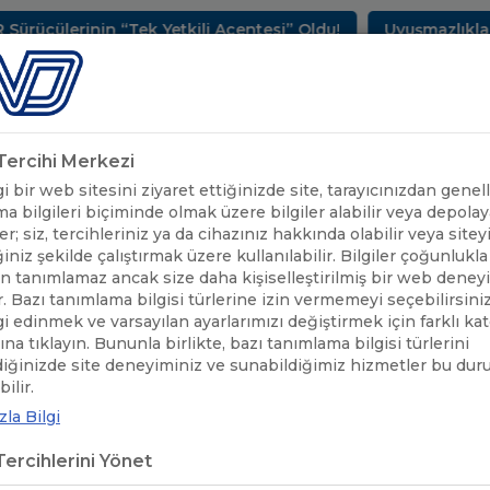
ücülerinin “Tek Yetkili Acentesi” Oldu!
Uyuşmazlıkları
METLERİMİZ
SEKTÖREL BİLGİLER
UND YAYINLARI
HAB
k Tercihi Merkezi
 bir web sitesini ziyaret ettiğinizde site, tarayıcınızdan genell
a bilgileri biçiminde olmak üzere bilgiler alabilir veya depolaya
er; siz, tercihleriniz ya da cihazınız hakkında olabilir veya sitey
iniz şekilde çalıştırmak üzere kullanılabilir. Bilgiler çoğunlukla 
 tanımlamaz ancak size daha kişiselleştirilmiş bir web deney
r. Bazı tanımlama bilgisi türlerine izin vermemeyi seçebilirsini
lgi edinmek ve varsayılan ayarlarımızı değiştirmek için farklı ka
rına tıklayın. Bununla birlikte, bazı tanımlama bilgisi türlerini
diğinizde site deneyiminiz ve sunabildiğimiz hizmetler bu du
ÖNEMLİ DUYURULAR
/
10-16 EKİM TARİHLERİNDE AVRUPA BİRLİ
ilir.
la Bilgi
16 EKİM TARİHLERİNDE AVRUPA Bİ
ercihlerini Yönet
BÜS VE KAMYON DENETİM KAMP