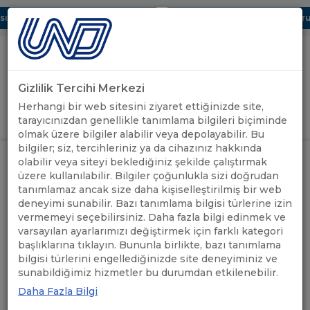
ı Dijital UBAK Bölümü Hakkında
UND, Yunanistan Vize Başvurula
Gizlilik Tercihi Merkezi
Uluslararası Nakliyeciler Derneği
Herhangi bir web sitesini ziyaret ettiğinizde site,
GİRİŞ YAP
tarayıcınızdan genellikle tanımlama bilgileri biçiminde
olmak üzere bilgiler alabilir veya depolayabilir. Bu
bilgiler; siz, tercihleriniz ya da cihazınız hakkında
ÖNEMLİ
MACARİSTAN BİREG SİSTEMİ
olabilir veya siteyi beklediğiniz şekilde çalıştırmak
ANASAYFA
/
/
DUYURULAR
EĞİTİMİ
üzere kullanılabilir. Bilgiler çoğunlukla sizi doğrudan
tanımlamaz ancak size daha kişiselleştirilmiş bir web
deneyimi sunabilir. Bazı tanımlama bilgisi türlerine izin
MACARİSTAN BİREG
vermemeyi seçebilirsiniz. Daha fazla bilgi edinmek ve
SİSTEMİ EĞİTİMİ
varsayılan ayarlarımızı değiştirmek için farklı kategori
başlıklarına tıklayın. Bununla birlikte, bazı tanımlama
bilgisi türlerini engellediğinizde site deneyiminiz ve
01.06.2021
A+
A-
sunabildiğimiz hizmetler bu durumdan etkilenebilir.
Daha Fazla Bilgi