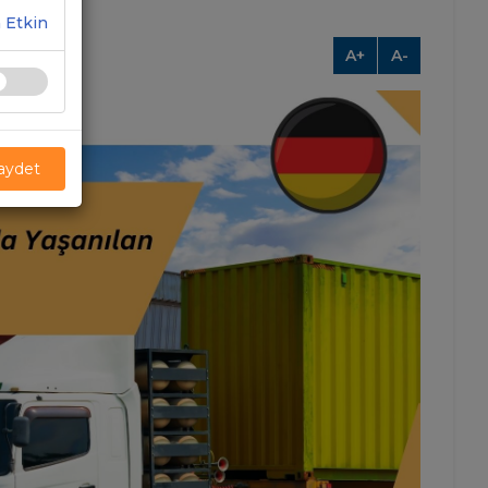
 Etkin
A+
A-
Kaydet