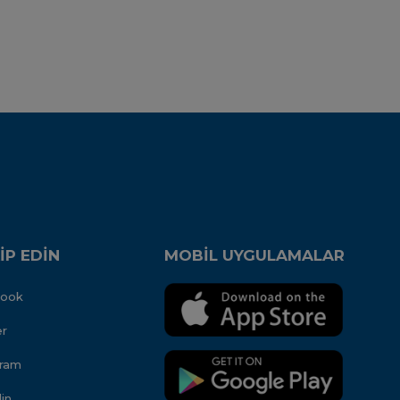
İP EDİN
MOBİL UYGULAMALAR
book
er
gram
in