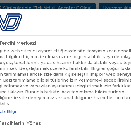
lerinin “Tek Yetkili Acentesi” Oldu!
Uyuşmazlıkların Ç
METLERİMİZ
SEKTÖREL BİLGİLER
UND YAYINLARI
HAB
k Tercihi Merkezi
 bir web sitesini ziyaret ettiğinizde site, tarayıcınızdan genell
a bilgileri biçiminde olmak üzere bilgiler alabilir veya depolaya
er; siz, tercihleriniz ya da cihazınız hakkında olabilir veya sitey
iniz şekilde çalıştırmak üzere kullanılabilir. Bilgiler çoğunlukla 
 tanımlamaz ancak size daha kişiselleştirilmiş bir web deney
r. Bazı tanımlama bilgisi türlerine izin vermemeyi seçebilirsini
lgi edinmek ve varsayılan ayarlarımızı değiştirmek için farklı ka
rına tıklayın. Bununla birlikte, bazı tanımlama bilgisi türlerini
diğinizde site deneyiminiz ve sunabildiğimiz hizmetler bu du
ÖNEMLİ DUYURULAR
/
ALMANYA'YA GERÇEKLEŞTİRİLEN TAŞIMAL
ilir.
la Bilgi
ANYA'YA GERÇEKLEŞTİRİLEN TA
ercihlerini Yönet
UNLAR HAKKINDA ANKET