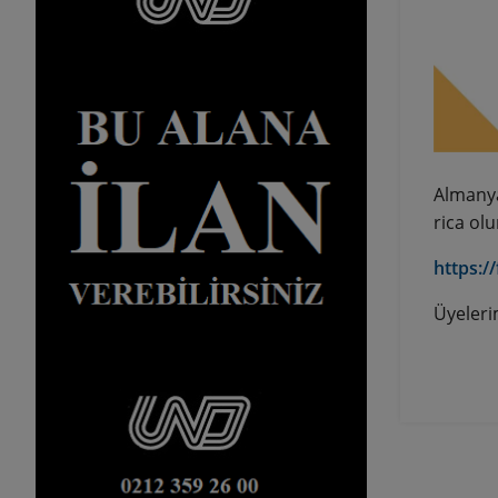
Almanya
rica olu
https:/
Üyeleri