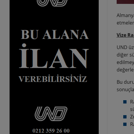
Almanya
etmeler
Vize Ra
UND üze
diğer sü
edilmey
değerle
Bu duru
sonuçla
R
s
Z
R