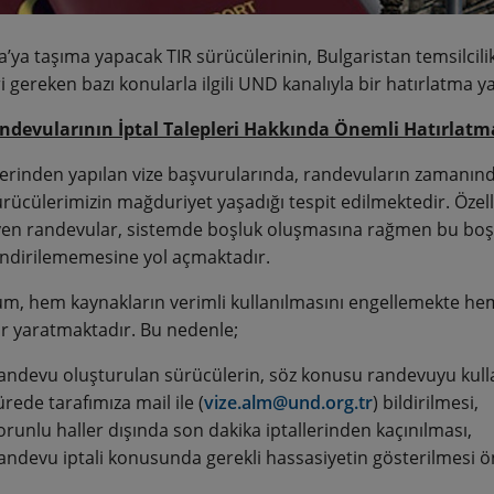
’ya taşıma yapacak TIR sürücülerinin, Bulgaristan temsilcilik
i gereken bazı konularla ilgili UND kanalıyla bir hatırlatma 
ndevularının İptal Talepleri Hakkında Önemli Hatırlatm
rinden yapılan vize başvurularında, randevuların zamanında
rücülerimizin mağduriyet yaşadığı tespit edilmektedir. Özelli
en randevular, sistemde boşluk oluşmasına rağmen bu boşlu
ndirilememesine yol açmaktadır.
m, hem kaynakların verimli kullanılmasını engellemekte hem 
r yaratmaktadır. Bu nedenle;
andevu oluşturulan sürücülerin, söz konusu randevuyu kul
ürede tarafımıza mail ile (
vize.alm@und.org.tr
) bildirilmesi,
orunlu haller dışında son dakika iptallerinden kaçınılması,
andevu iptali konusunda gerekli hassasiyetin gösterilmesi ö