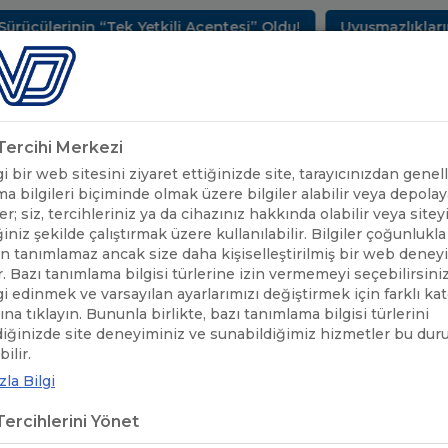
rinin “Tek Yetkili Acentesi” Oldu!
Uyuşmazlıkların Çö
METLERİMİZ
SEKTÖREL BİLGİLER
UND YAYINLARI
HAB
k Tercihi Merkezi
 bir web sitesini ziyaret ettiğinizde site, tarayıcınızdan genell
a bilgileri biçiminde olmak üzere bilgiler alabilir veya depolaya
er; siz, tercihleriniz ya da cihazınız hakkında olabilir veya sitey
iniz şekilde çalıştırmak üzere kullanılabilir. Bilgiler çoğunlukla 
 tanımlamaz ancak size daha kişiselleştirilmiş bir web deney
r. Bazı tanımlama bilgisi türlerine izin vermemeyi seçebilirsini
lgi edinmek ve varsayılan ayarlarımızı değiştirmek için farklı ka
rına tıklayın. Bununla birlikte, bazı tanımlama bilgisi türlerini
diğinizde site deneyiminiz ve sunabildiğimiz hizmetler bu du
BULGARİSTAN ÜZERİNDEN YAPILAN ALMANYA
BULGA
/
ilir.
VİZE İŞLEMLERİ DUYURULARI
BAŞVU
la Bilgi
ercihlerini Yönet
GARİSTAN MİSYONLARINA YAPILA