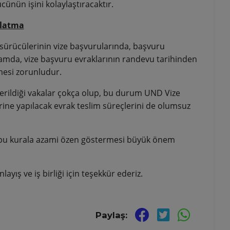
ünün işini kolaylaştıracaktır.
rlatma
sürücülerinin vize başvurularında, başvuru
amda, vize başvuru evraklarının randevu tarihinden
mesi zorunludur.
derildiği vakalar çokça olup, bu durum UND Vize
lerine yapılacak evrak teslim süreçlerini de olumsuz
ın bu kurala azami özen göstermesi büyük önem
ayış ve iş birliği için teşekkür ederiz.
Paylaş: