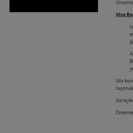
Unutmay
Vize B
U
e
e
A
B
y
Söz kon
taşımak
Süreçler
Önemle