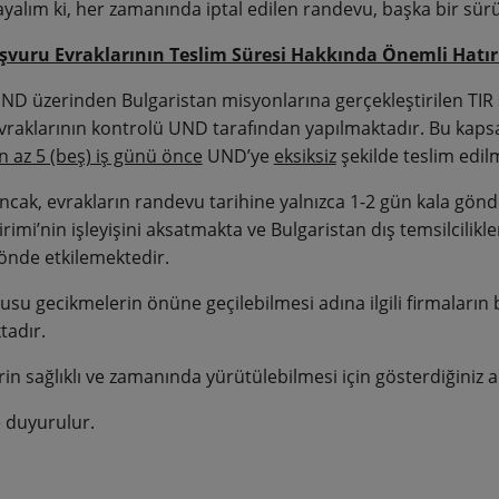
alım ki, her zamanında iptal edilen randevu, başka bir sürüc
aşvuru Evraklarının Teslim Süresi Hakkında Önemli Hatı
ND üzerinden Bulgaristan misyonlarına gerçekleştirilen TIR 
vraklarının kontrolü UND tarafından yapılmaktadır. Bu kaps
n az 5 (beş) iş günü önce
UND’ye
eksiksiz
şekilde teslim edil
ncak, evrakların randevu tarihine yalnızca 1-2 gün kala gön
irimi’nin işleyişini aksatmakta ve Bulgaristan dış temsilcilik
önde etkilemektedir.
usu gecikmelerin önüne geçilebilmesi adına ilgili firmalar
tadır.
in sağlıklı ve zamanında yürütülebilmesi için gösterdiğiniz anl
 duyurulur.