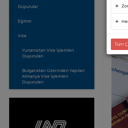
BAŞ
Zor
Duyurular
22.0
Eğitim
Hed
Vize
Tüm Çe
Yunanistan Vize İşlemleri
Duyuruları
Bulgaristan Üzerinden Yapılan
Almanya Vize İşlemleri
Duyuruları