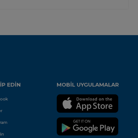
İP EDİN
MOBİL UYGULAMALAR
book
er
gram
in