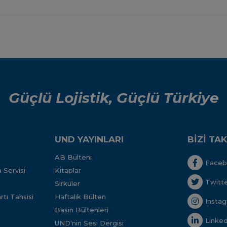
Güçlü Lojistik, Güçlü Türkiye
UND YAYINLARI
BİZİ TAK
AB Bülteni
Face
 Servisi
Kitaplar
Twitt
Sirküler
tı Tahsisi
Haftalık Bülten
Insta
Basın Bültenleri
Linked
UND'nin Sesi Dergisi