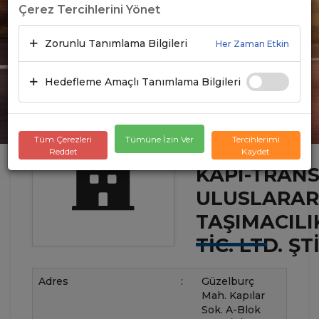
Çerez Tercihlerini Yönet
Zorunlu Tanımlama Bilgileri
Her Zaman Etkin
Hedefleme Amaçlı Tanımlama Bilgileri
Tüm Çerezleri
Tümüne İzin Ver
Tercihlerimi
Reddet
Kaydet
KAPI-TRAN
ULUSLARAR
TAŞIMACILI
TIC. LTD. ŞTI
Adres
:
Güzelburç
Mah. Kapılar
Sok. A-Blok