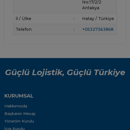
No:17/2/2
Antakya
İl / Ülke
:
Hatay / Türkiye
Telefon
:
+05327363868
Güçlü Lojistik, Güçlü Türkiye
KURUMSAL
Hakkımızda
Başkanın Mesajı
Yönetim Kurulu
İcra Kurulu