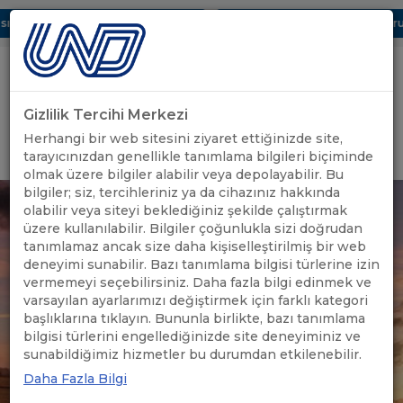
 Dijital UBAK Bölümü Hakkında
UND, Yunanistan Vize Başvurula
Gizlilik Tercihi Merkezi
Uluslararası Nakliyeciler Derneği
Herhangi bir web sitesini ziyaret ettiğinizde site,
GİRİŞ YAP
tarayıcınızdan genellikle tanımlama bilgileri biçiminde
olmak üzere bilgiler alabilir veya depolayabilir. Bu
bilgiler; siz, tercihleriniz ya da cihazınız hakkında
olabilir veya siteyi beklediğiniz şekilde çalıştırmak
üzere kullanılabilir. Bilgiler çoğunlukla sizi doğrudan
tanımlamaz ancak size daha kişiselleştirilmiş bir web
deneyimi sunabilir. Bazı tanımlama bilgisi türlerine izin
vermemeyi seçebilirsiniz. Daha fazla bilgi edinmek ve
varsayılan ayarlarımızı değiştirmek için farklı kategori
başlıklarına tıklayın. Bununla birlikte, bazı tanımlama
bilgisi türlerini engellediğinizde site deneyiminiz ve
sunabildiğimiz hizmetler bu durumdan etkilenebilir.
Daha Fazla Bilgi