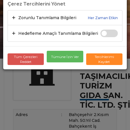
Çerez Tercihlerini Yönet
Zorunlu Tanımlama Bilgileri
Her Zaman Etkin
Hedefleme Amaçlı Tanımlama Bilgileri
Tüm Çerezleri
Tümüne İzin Ver
Tercihlerimi
Reddet
Kaydet
SIMGE
TAŞIMACILI
TURIZM
GIDA SAN.
TIC. LTD. ŞTI
Adres
:
Bahçeşehir 2.Kısım
Mah. 50.Yıl Cad.
Bahçekent İş