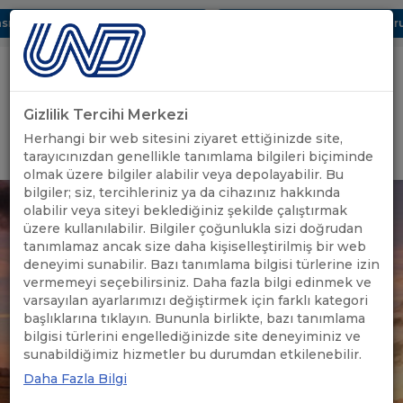
ı Dijital UBAK Bölümü Hakkında
UND, Yunanistan Vize Başvurula
Gizlilik Tercihi Merkezi
Uluslararası Nakliyeciler Derneği
Herhangi bir web sitesini ziyaret ettiğinizde site,
GİRİŞ YAP
tarayıcınızdan genellikle tanımlama bilgileri biçiminde
olmak üzere bilgiler alabilir veya depolayabilir. Bu
bilgiler; siz, tercihleriniz ya da cihazınız hakkında
olabilir veya siteyi beklediğiniz şekilde çalıştırmak
üzere kullanılabilir. Bilgiler çoğunlukla sizi doğrudan
tanımlamaz ancak size daha kişiselleştirilmiş bir web
deneyimi sunabilir. Bazı tanımlama bilgisi türlerine izin
vermemeyi seçebilirsiniz. Daha fazla bilgi edinmek ve
varsayılan ayarlarımızı değiştirmek için farklı kategori
başlıklarına tıklayın. Bununla birlikte, bazı tanımlama
bilgisi türlerini engellediğinizde site deneyiminiz ve
sunabildiğimiz hizmetler bu durumdan etkilenebilir.
Daha Fazla Bilgi