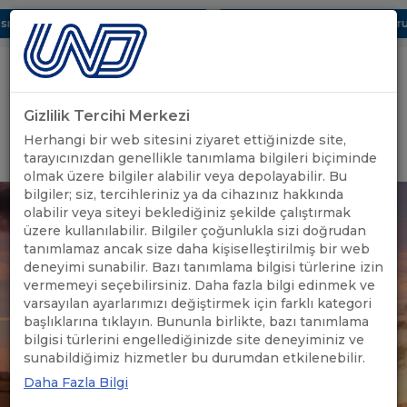
ı Dijital UBAK Bölümü Hakkında
UND, Yunanistan Vize Başvurula
Gizlilik Tercihi Merkezi
Uluslararası Nakliyeciler Derneği
Herhangi bir web sitesini ziyaret ettiğinizde site,
GİRİŞ YAP
tarayıcınızdan genellikle tanımlama bilgileri biçiminde
olmak üzere bilgiler alabilir veya depolayabilir. Bu
bilgiler; siz, tercihleriniz ya da cihazınız hakkında
olabilir veya siteyi beklediğiniz şekilde çalıştırmak
üzere kullanılabilir. Bilgiler çoğunlukla sizi doğrudan
tanımlamaz ancak size daha kişiselleştirilmiş bir web
deneyimi sunabilir. Bazı tanımlama bilgisi türlerine izin
vermemeyi seçebilirsiniz. Daha fazla bilgi edinmek ve
varsayılan ayarlarımızı değiştirmek için farklı kategori
başlıklarına tıklayın. Bununla birlikte, bazı tanımlama
bilgisi türlerini engellediğinizde site deneyiminiz ve
sunabildiğimiz hizmetler bu durumdan etkilenebilir.
Daha Fazla Bilgi