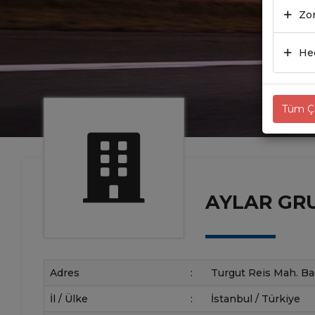
Zor
Hed
Tüm Çe
AYLAR GRUP
Adres
:
Turgut Reis Mah. Ba
İl / Ülke
:
İstanbul / Türkiye