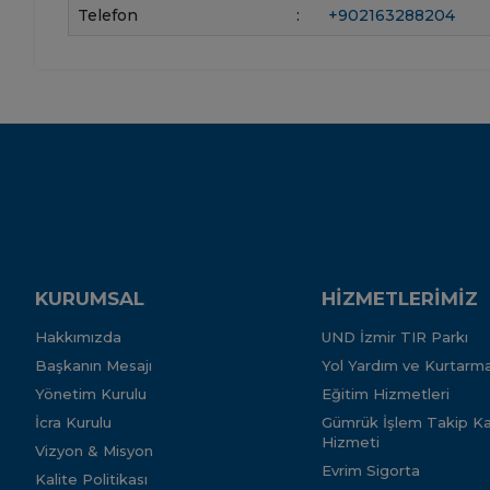
Telefon
:
+902163288204
KURUMSAL
HİZMETLERİMİZ
Hakkımızda
UND İzmir TIR Parkı
Başkanın Mesajı
Yol Yardım ve Kurtarma
Yönetim Kurulu
Eğitim Hizmetleri
İcra Kurulu
Gümrük İşlem Takip Kar
Hizmeti
Vizyon & Misyon
Evrim Sigorta
Kalite Politikası