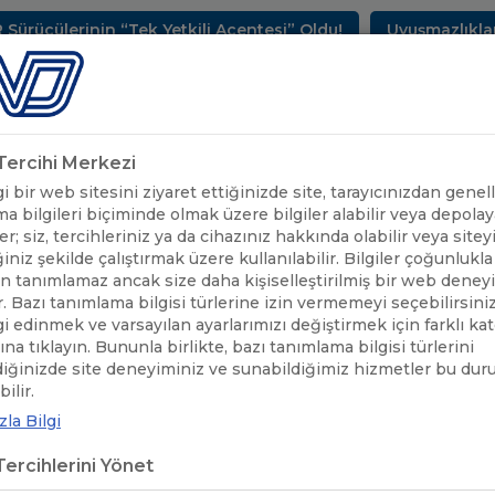
ülerinin “Tek Yetkili Acentesi” Oldu!
Uyuşmazlıkların 
METLERİMİZ
SEKTÖREL BİLGİLER
UND YAYINLARI
HAB
k Tercihi Merkezi
 bir web sitesini ziyaret ettiğinizde site, tarayıcınızdan genell
a bilgileri biçiminde olmak üzere bilgiler alabilir veya depolaya
er; siz, tercihleriniz ya da cihazınız hakkında olabilir veya sitey
iniz şekilde çalıştırmak üzere kullanılabilir. Bilgiler çoğunlukla 
 tanımlamaz ancak size daha kişiselleştirilmiş bir web deney
r. Bazı tanımlama bilgisi türlerine izin vermemeyi seçebilirsini
lgi edinmek ve varsayılan ayarlarımızı değiştirmek için farklı ka
rına tıklayın. Bununla birlikte, bazı tanımlama bilgisi türlerini
diğinizde site deneyiminiz ve sunabildiğimiz hizmetler bu du
ilir.
la Bilgi
ercihlerini Yönet