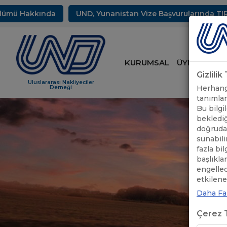
 Hakkında
UND, Yunanistan Vize Başvurularında TIR Sürüc
KURUMSAL
ÜYELİK
HİZ
Gizlili
Uluslararası Nakliyeciler
Herhangi
Derneği
tanımlam
Bu bilgil
beklediğ
doğrudan
sunabili
fazla bi
başlıkla
engelle
etkileneb
Daha Faz
Çerez T