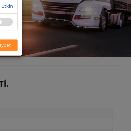
 Etkin
Kaydet
I.