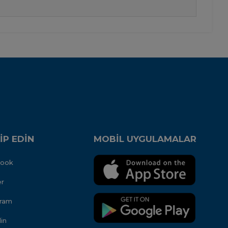
İP EDİN
MOBİL UYGULAMALAR
book
er
gram
in