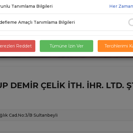
unlu Tanımlama Bilgileri
Her Zaman
efleme Amaçlı Tanımlama Bilgileri
rezleri Reddet
Tümüne İzin Ver
Tercihlerimi 
 DEMIR ÇELIK İTH. İHR. LTD. ŞT
ğlık Cad.No:3/B Sultanbeyli