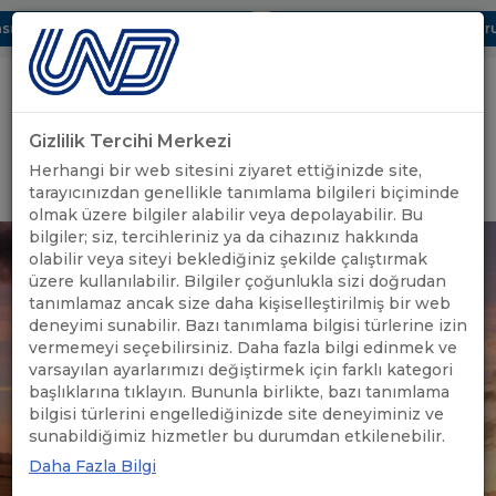
ı Dijital UBAK Bölümü Hakkında
UND, Yunanistan Vize Başvurula
Gizlilik Tercihi Merkezi
Uluslararası Nakliyeciler Derneği
Herhangi bir web sitesini ziyaret ettiğinizde site,
GİRİŞ YAP
tarayıcınızdan genellikle tanımlama bilgileri biçiminde
olmak üzere bilgiler alabilir veya depolayabilir. Bu
bilgiler; siz, tercihleriniz ya da cihazınız hakkında
olabilir veya siteyi beklediğiniz şekilde çalıştırmak
üzere kullanılabilir. Bilgiler çoğunlukla sizi doğrudan
tanımlamaz ancak size daha kişiselleştirilmiş bir web
deneyimi sunabilir. Bazı tanımlama bilgisi türlerine izin
vermemeyi seçebilirsiniz. Daha fazla bilgi edinmek ve
varsayılan ayarlarımızı değiştirmek için farklı kategori
başlıklarına tıklayın. Bununla birlikte, bazı tanımlama
bilgisi türlerini engellediğinizde site deneyiminiz ve
sunabildiğimiz hizmetler bu durumdan etkilenebilir.
Daha Fazla Bilgi