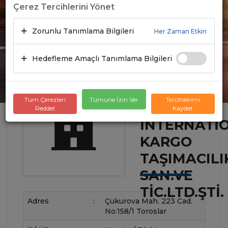
Çerez Tercihlerini Yönet
Zorunlu Tanımlama Bilgileri
Her Zaman Etkin
Hedefleme Amaçlı Tanımlama Bilgileri
Tüm Çerezleri
Tümüne İzin Ver
Tercihlerimi
ASYA
Reddet
Kaydet
İNTERNATI
KARGO
TAŞIMACILI
SAN.VE
TIC.LTD.ŞTI.
Adres
:
Çukurova Mah. 223 Cad.
No:158/1 Toroslar