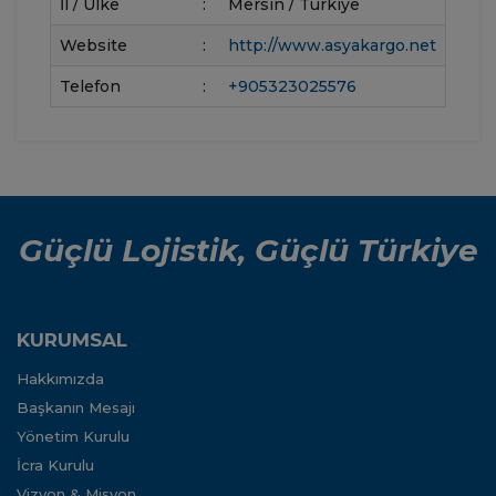
İl / Ülke
:
Mersin / Türkiye
Website
:
http://www.asyakargo.net
Telefon
:
+905323025576
Güçlü Lojistik, Güçlü Türkiye
KURUMSAL
Hakkımızda
Başkanın Mesajı
Yönetim Kurulu
İcra Kurulu
Vizyon & Misyon