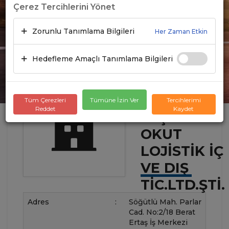
Çerez Tercihlerini Yönet
Zorunlu Tanımlama Bilgileri
Her Zaman Etkin
Hedefleme Amaçlı Tanımlama Bilgileri
Tüm Çerezleri
Tümüne İzin Ver
Tercihlerimi
Reddet
Kaydet
YEŞIL
OKUT
LOJISTIK İÇ
VE DIŞ
TIC.LTD.ŞTI.
Adres
:
Söğütlü Mah. Parlar
Cad. No:2/18 Berat
Ertaş İş Merkezi