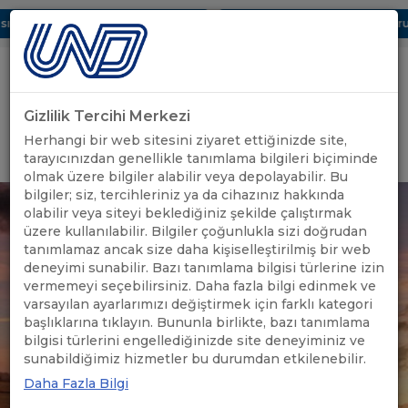
ı Dijital UBAK Bölümü Hakkında
UND, Yunanistan Vize Başvurula
Gizlilik Tercihi Merkezi
Uluslararası Nakliyeciler Derneği
Herhangi bir web sitesini ziyaret ettiğinizde site,
GİRİŞ YAP
tarayıcınızdan genellikle tanımlama bilgileri biçiminde
olmak üzere bilgiler alabilir veya depolayabilir. Bu
bilgiler; siz, tercihleriniz ya da cihazınız hakkında
olabilir veya siteyi beklediğiniz şekilde çalıştırmak
üzere kullanılabilir. Bilgiler çoğunlukla sizi doğrudan
tanımlamaz ancak size daha kişiselleştirilmiş bir web
deneyimi sunabilir. Bazı tanımlama bilgisi türlerine izin
vermemeyi seçebilirsiniz. Daha fazla bilgi edinmek ve
varsayılan ayarlarımızı değiştirmek için farklı kategori
başlıklarına tıklayın. Bununla birlikte, bazı tanımlama
bilgisi türlerini engellediğinizde site deneyiminiz ve
sunabildiğimiz hizmetler bu durumdan etkilenebilir.
Daha Fazla Bilgi