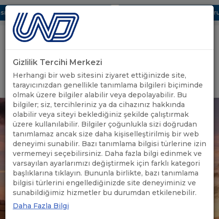
ı Dijital UBAK Bölümü Hakkında
UND, Yunanistan Vize Başvurula
Gizlilik Tercihi Merkezi
Uluslararası Nakliyeciler Derneği
Herhangi bir web sitesini ziyaret ettiğinizde site,
GİRİŞ YAP
tarayıcınızdan genellikle tanımlama bilgileri biçiminde
olmak üzere bilgiler alabilir veya depolayabilir. Bu
bilgiler; siz, tercihleriniz ya da cihazınız hakkında
olabilir veya siteyi beklediğiniz şekilde çalıştırmak
üzere kullanılabilir. Bilgiler çoğunlukla sizi doğrudan
tanımlamaz ancak size daha kişiselleştirilmiş bir web
deneyimi sunabilir. Bazı tanımlama bilgisi türlerine izin
vermemeyi seçebilirsiniz. Daha fazla bilgi edinmek ve
varsayılan ayarlarımızı değiştirmek için farklı kategori
başlıklarına tıklayın. Bununla birlikte, bazı tanımlama
bilgisi türlerini engellediğinizde site deneyiminiz ve
sunabildiğimiz hizmetler bu durumdan etkilenebilir.
Daha Fazla Bilgi