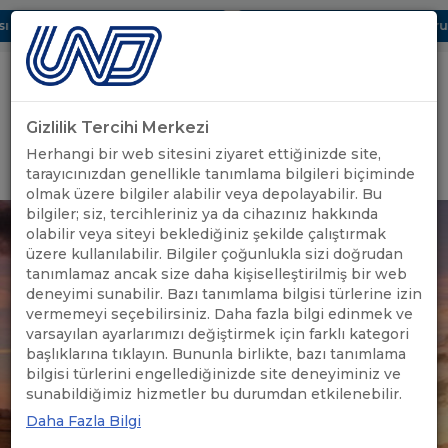
 Dijital UBAK Bölümü Hakkında
UND, Yunanistan Vize Başvurula
Gizlilik Tercihi Merkezi
Uluslararası Nakliyeciler Derneği
Herhangi bir web sitesini ziyaret ettiğinizde site,
GİRİŞ YAP
tarayıcınızdan genellikle tanımlama bilgileri biçiminde
olmak üzere bilgiler alabilir veya depolayabilir. Bu
bilgiler; siz, tercihleriniz ya da cihazınız hakkında
olabilir veya siteyi beklediğiniz şekilde çalıştırmak
üzere kullanılabilir. Bilgiler çoğunlukla sizi doğrudan
tanımlamaz ancak size daha kişiselleştirilmiş bir web
deneyimi sunabilir. Bazı tanımlama bilgisi türlerine izin
vermemeyi seçebilirsiniz. Daha fazla bilgi edinmek ve
varsayılan ayarlarımızı değiştirmek için farklı kategori
başlıklarına tıklayın. Bununla birlikte, bazı tanımlama
bilgisi türlerini engellediğinizde site deneyiminiz ve
sunabildiğimiz hizmetler bu durumdan etkilenebilir.
Daha Fazla Bilgi