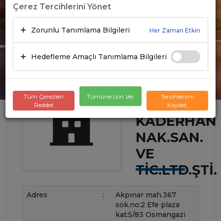
Çerez Tercihlerini Yönet
Zorunlu Tanımlama Bilgileri
Her Zaman Etkin
Hedefleme Amaçlı Tanımlama Bilgileri
Tüm Çerezleri
Tümüne İzin Ver
Tercihlerimi
Reddet
Kaydet
KADERHAN
NAK.SAN.
VE
TIC.LTD.ŞTI.
Adres
:
Akpınar mah.367
sok.no:2 Efe plaza
kat:5/83 Osmangazi