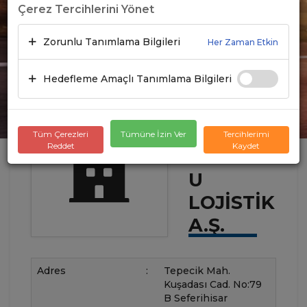
Çerez Tercihlerini Yönet
Zorunlu Tanımlama Bilgileri
Her Zaman Etkin
Hedefleme Amaçlı Tanımlama Bilgileri
Tüm Çerezleri
Tümüne İzin Ver
Tercihlerimi
Reddet
Kaydet
U
LOJISTIK
A.Ş.
Adres
:
Tepecik Mah.
Kuşadası Cad. No:79
B Seferihisar