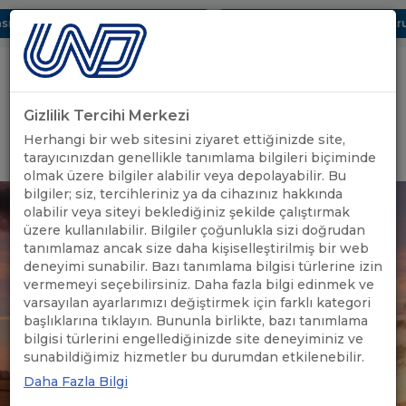
ı Dijital UBAK Bölümü Hakkında
UND, Yunanistan Vize Başvurula
Gizlilik Tercihi Merkezi
Uluslararası Nakliyeciler Derneği
Herhangi bir web sitesini ziyaret ettiğinizde site,
GİRİŞ YAP
tarayıcınızdan genellikle tanımlama bilgileri biçiminde
olmak üzere bilgiler alabilir veya depolayabilir. Bu
bilgiler; siz, tercihleriniz ya da cihazınız hakkında
olabilir veya siteyi beklediğiniz şekilde çalıştırmak
üzere kullanılabilir. Bilgiler çoğunlukla sizi doğrudan
tanımlamaz ancak size daha kişiselleştirilmiş bir web
deneyimi sunabilir. Bazı tanımlama bilgisi türlerine izin
vermemeyi seçebilirsiniz. Daha fazla bilgi edinmek ve
varsayılan ayarlarımızı değiştirmek için farklı kategori
başlıklarına tıklayın. Bununla birlikte, bazı tanımlama
bilgisi türlerini engellediğinizde site deneyiminiz ve
sunabildiğimiz hizmetler bu durumdan etkilenebilir.
Daha Fazla Bilgi