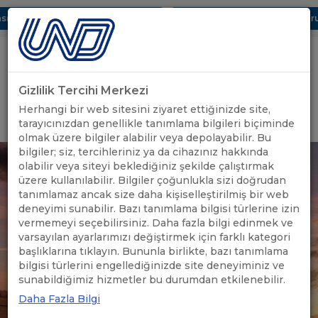
ı Dijital UBAK Bölümü Hakkında
UND, Yunanistan Vize Başvurula
Gizlilik Tercihi Merkezi
Uluslararası Nakliyeciler Derneği
Herhangi bir web sitesini ziyaret ettiğinizde site,
GİRİŞ YAP
tarayıcınızdan genellikle tanımlama bilgileri biçiminde
olmak üzere bilgiler alabilir veya depolayabilir. Bu
bilgiler; siz, tercihleriniz ya da cihazınız hakkında
olabilir veya siteyi beklediğiniz şekilde çalıştırmak
üzere kullanılabilir. Bilgiler çoğunlukla sizi doğrudan
tanımlamaz ancak size daha kişiselleştirilmiş bir web
deneyimi sunabilir. Bazı tanımlama bilgisi türlerine izin
vermemeyi seçebilirsiniz. Daha fazla bilgi edinmek ve
varsayılan ayarlarımızı değiştirmek için farklı kategori
başlıklarına tıklayın. Bununla birlikte, bazı tanımlama
bilgisi türlerini engellediğinizde site deneyiminiz ve
sunabildiğimiz hizmetler bu durumdan etkilenebilir.
Daha Fazla Bilgi