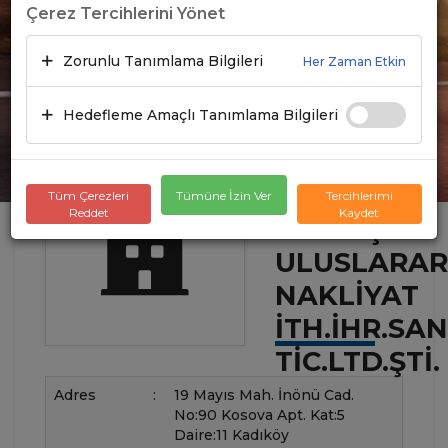
Çerez Tercihlerini Yönet
Zorunlu Tanımlama Bilgileri
Her Zaman Etkin
Hedefleme Amaçlı Tanımlama Bilgileri
Tüm Çerezleri
Tümüne İzin Ver
Tercihlerimi
Reddet
Kaydet
DALGIÇ
ULUSLARAR
NAKLIYAT
İTH.İHR.SAN
TIC.LTD.ŞTI.
Adres
:
19 Mayıs Mah. İnönü Cad.
No:90 Kosova Apt. Kat:5
Daire:11 Kadıköy