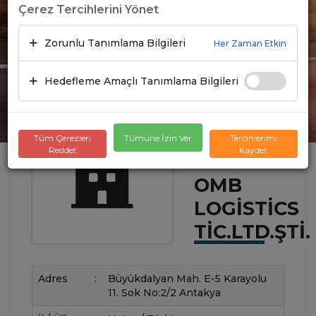
Çerez Tercihlerini Yönet
Zorunlu Tanımlama Bilgileri
Her Zaman Etkin
Hedefleme Amaçlı Tanımlama Bilgileri
Tüm Çerezleri
Tümüne İzin Ver
Tercihlerimi
Reddet
Kaydet
OMB
LOGISTICS
TIC.LTD.ŞTI.
Adres
:
Büyükdalyan Mah. E-5 Karayolu
11. Sok No:2/2 Antakya