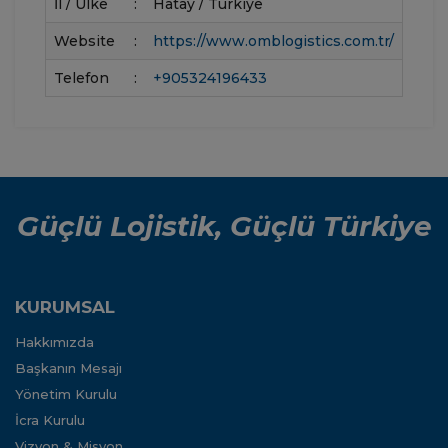
İl / Ülke
:
Hatay / Türkiye
Website
:
https://www.omblogistics.com.tr/
Telefon
:
+905324196433
Güçlü Lojistik, Güçlü Türkiye
KURUMSAL
Hakkımızda
Başkanın Mesajı
Yönetim Kurulu
İcra Kurulu
Vizyon & Misyon