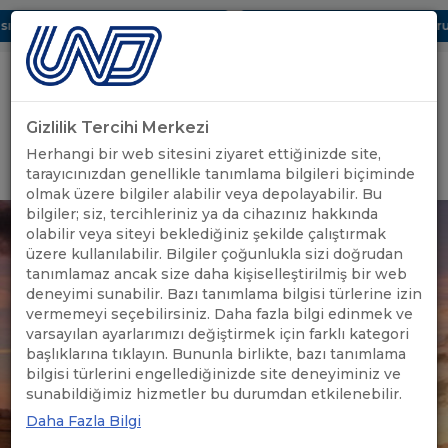
ı Dijital UBAK Bölümü Hakkında
UND, Yunanistan Vize Başvurula
Gizlilik Tercihi Merkezi
Uluslararası Nakliyeciler Derneği
Herhangi bir web sitesini ziyaret ettiğinizde site,
GİRİŞ YAP
tarayıcınızdan genellikle tanımlama bilgileri biçiminde
olmak üzere bilgiler alabilir veya depolayabilir. Bu
bilgiler; siz, tercihleriniz ya da cihazınız hakkında
olabilir veya siteyi beklediğiniz şekilde çalıştırmak
üzere kullanılabilir. Bilgiler çoğunlukla sizi doğrudan
tanımlamaz ancak size daha kişiselleştirilmiş bir web
deneyimi sunabilir. Bazı tanımlama bilgisi türlerine izin
vermemeyi seçebilirsiniz. Daha fazla bilgi edinmek ve
varsayılan ayarlarımızı değiştirmek için farklı kategori
başlıklarına tıklayın. Bununla birlikte, bazı tanımlama
bilgisi türlerini engellediğinizde site deneyiminiz ve
sunabildiğimiz hizmetler bu durumdan etkilenebilir.
Daha Fazla Bilgi