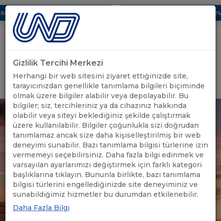
ı Dijital UBAK Bölümü Hakkında
UND, Yunanistan Vize Başvurula
Gizlilik Tercihi Merkezi
Uluslararası Nakliyeciler Derneği
Herhangi bir web sitesini ziyaret ettiğinizde site,
GİRİŞ YAP
tarayıcınızdan genellikle tanımlama bilgileri biçiminde
olmak üzere bilgiler alabilir veya depolayabilir. Bu
bilgiler; siz, tercihleriniz ya da cihazınız hakkında
olabilir veya siteyi beklediğiniz şekilde çalıştırmak
üzere kullanılabilir. Bilgiler çoğunlukla sizi doğrudan
tanımlamaz ancak size daha kişiselleştirilmiş bir web
deneyimi sunabilir. Bazı tanımlama bilgisi türlerine izin
vermemeyi seçebilirsiniz. Daha fazla bilgi edinmek ve
varsayılan ayarlarımızı değiştirmek için farklı kategori
başlıklarına tıklayın. Bununla birlikte, bazı tanımlama
bilgisi türlerini engellediğinizde site deneyiminiz ve
sunabildiğimiz hizmetler bu durumdan etkilenebilir.
Daha Fazla Bilgi