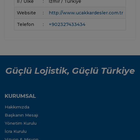
İl / Ülke
:
İzmir / Türkiye
Website
:
http://www.ucakkardesler.com.tr
Telefon
:
+902327433434
Güçlü Lojistik, Güçlü Türkiye
KURUMSAL
Hakkımızda
Başkanın Mesajı
Yönetim Kurulu
İcra Kurulu
Vizyon & Misyon