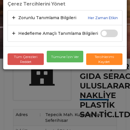
Çerez Tercihlerini Yönet
Zorunlu Tanımlama Bilgileri
Her Zaman Etkin
Hedefleme Amaçlı Tanımlama Bilgileri
UÇAK
Tüm Çerezleri
Tümüne İzin Ver
Tercihlerimi
Reddet
Kaydet
KARDEŞLER
GIDA SERAC
ULUSLARAR
NAKLIYE
PLASTIK
SAN.TIC.LTD
Adres
:
Tepecik Mah. Kuşadası Cad. 79
Seferihisar