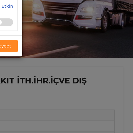
 Etkin
Kaydet
T İTH.İHR.İÇVE DIŞ