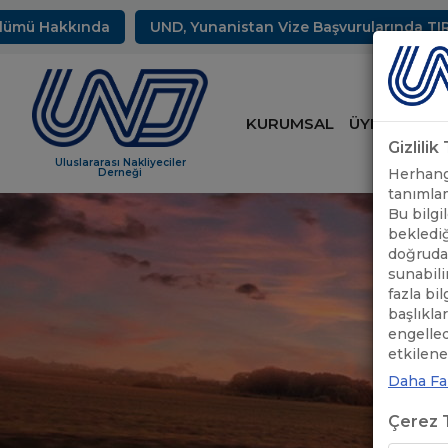
 Hakkında
UND, Yunanistan Vize Başvurularında TIR Sürüc
KURUMSAL
ÜYELİK
HİZ
Gizlili
Uluslararası Nakliyeciler
Herhangi
Derneği
tanımlam
Bu bilgil
beklediğ
doğrudan
sunabili
fazla bi
başlıkla
engelle
etkileneb
Daha Faz
Çerez T