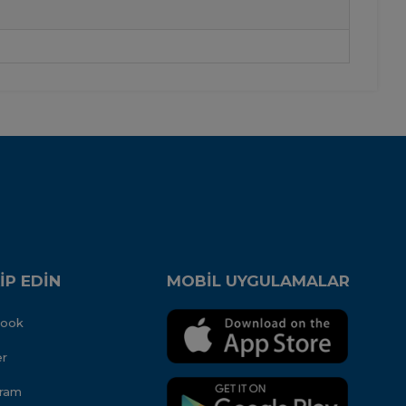
İP EDİN
MOBİL UYGULAMALAR
book
er
gram