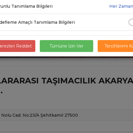
unlu Tanımlama Bilgileri
Her Zaman
efleme Amaçlı Tanımlama Bilgileri
rezleri Reddet
Tümüne İzin Ver
Tercihlerimi 
ARARASI TAŞIMACILIK AKARYAKI
.
 Nolu Cad. No:23/A Şehitkamil 27500