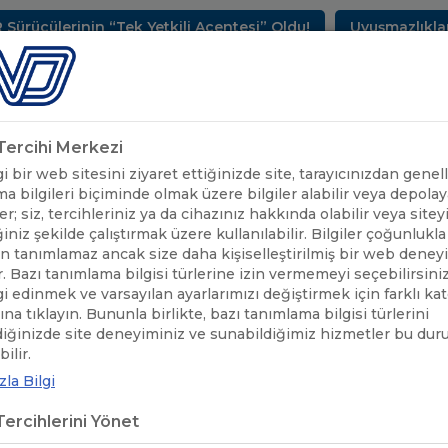
ülerinin “Tek Yetkili Acentesi” Oldu!
Uyuşmazlıkların 
METLERİMİZ
SEKTÖREL BİLGİLER
UND YAYINLARI
HAB
k Tercihi Merkezi
 bir web sitesini ziyaret ettiğinizde site, tarayıcınızdan genell
a bilgileri biçiminde olmak üzere bilgiler alabilir veya depolaya
er; siz, tercihleriniz ya da cihazınız hakkında olabilir veya sitey
iniz şekilde çalıştırmak üzere kullanılabilir. Bilgiler çoğunlukla 
 tanımlamaz ancak size daha kişiselleştirilmiş bir web deney
r. Bazı tanımlama bilgisi türlerine izin vermemeyi seçebilirsini
lgi edinmek ve varsayılan ayarlarımızı değiştirmek için farklı ka
rına tıklayın. Bununla birlikte, bazı tanımlama bilgisi türlerini
diğinizde site deneyiminiz ve sunabildiğimiz hizmetler bu du
ilir.
la Bilgi
ercihlerini Yönet