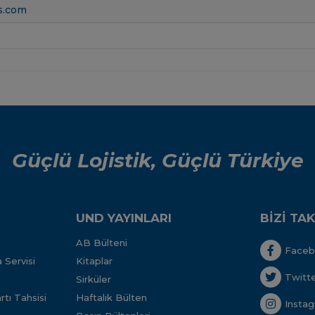
s.com
Güçlü Lojistik, Güçlü Türkiye
UND YAYINLARI
BİZİ TAK
AB Bülteni
Face
 Servisi
Kitaplar
Twitt
Sirküler
tı Tahsisi
Haftalık Bülten
Insta