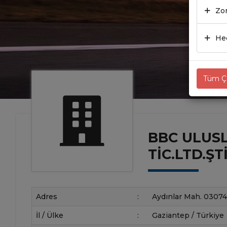
Zor
Hed
Tüm Çe
BBC ULUSL
TİC.LTD.ŞTİ
Adres
:
Aydınlar Mah. 03074
İl / Ülke
:
Gaziantep / Türkiye