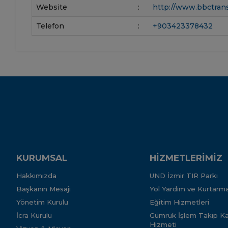
Website
:
http://www.bbctran
Telefon
:
+903423378432
KURUMSAL
HİZMETLERİMİZ
Hakkımızda
UND İzmir TIR Parkı
Başkanın Mesajı
Yol Yardım ve Kurtarma
Yönetim Kurulu
Eğitim Hizmetleri
İcra Kurulu
Gümrük İşlem Takip Kar
Hizmeti