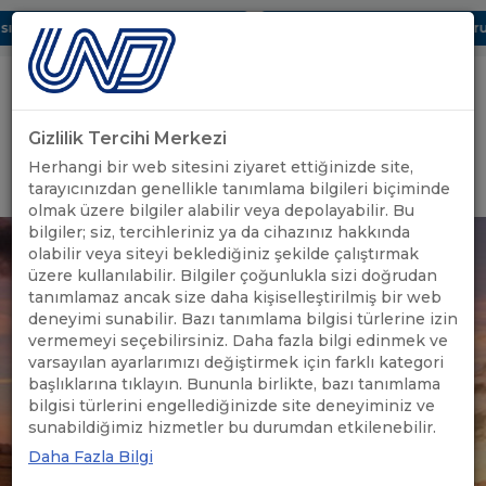
ı Dijital UBAK Bölümü Hakkında
UND, Yunanistan Vize Başvurula
Gizlilik Tercihi Merkezi
Uluslararası Nakliyeciler Derneği
Herhangi bir web sitesini ziyaret ettiğinizde site,
GİRİŞ YAP
tarayıcınızdan genellikle tanımlama bilgileri biçiminde
olmak üzere bilgiler alabilir veya depolayabilir. Bu
bilgiler; siz, tercihleriniz ya da cihazınız hakkında
olabilir veya siteyi beklediğiniz şekilde çalıştırmak
üzere kullanılabilir. Bilgiler çoğunlukla sizi doğrudan
tanımlamaz ancak size daha kişiselleştirilmiş bir web
deneyimi sunabilir. Bazı tanımlama bilgisi türlerine izin
vermemeyi seçebilirsiniz. Daha fazla bilgi edinmek ve
varsayılan ayarlarımızı değiştirmek için farklı kategori
başlıklarına tıklayın. Bununla birlikte, bazı tanımlama
bilgisi türlerini engellediğinizde site deneyiminiz ve
sunabildiğimiz hizmetler bu durumdan etkilenebilir.
Daha Fazla Bilgi