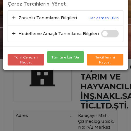
Çerez Tercihlerini Yönet
Zorunlu Tanımlama Bilgileri
Her Zaman Etkin
Hedefleme Amaçlı Tanımlama Bilgileri
Tüm Çerezleri
Tümüne İzin Ver
Tercihlerimi
Reddet
Kaydet
KIŞLAKLAR 
TARIM VE
HAYVANCIL
İNŞ.NAKL.S
TİC.LTD.ŞTİ.
Adres
:
Karaçayır Mah.
Çizmecioğlu Sok.
No:17/2 Merkez