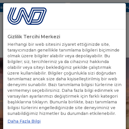
ı Dijital UBAK Bölümü Hakkında
UND, Yunanistan Vize Başvurula
Gizlilik Tercihi Merkezi
Uluslararası Nakliyeciler Derneği
Herhangi bir web sitesini ziyaret ettiğinizde site,
GİRİŞ YAP
tarayıcınızdan genellikle tanımlama bilgileri biçiminde
olmak üzere bilgiler alabilir veya depolayabilir. Bu
bilgiler; siz, tercihleriniz ya da cihazınız hakkında
olabilir veya siteyi beklediğiniz şekilde çalıştırmak
üzere kullanılabilir. Bilgiler çoğunlukla sizi doğrudan
tanımlamaz ancak size daha kişiselleştirilmiş bir web
deneyimi sunabilir. Bazı tanımlama bilgisi türlerine izin
vermemeyi seçebilirsiniz. Daha fazla bilgi edinmek ve
varsayılan ayarlarımızı değiştirmek için farklı kategori
başlıklarına tıklayın. Bununla birlikte, bazı tanımlama
bilgisi türlerini engellediğinizde site deneyiminiz ve
sunabildiğimiz hizmetler bu durumdan etkilenebilir.
Daha Fazla Bilgi