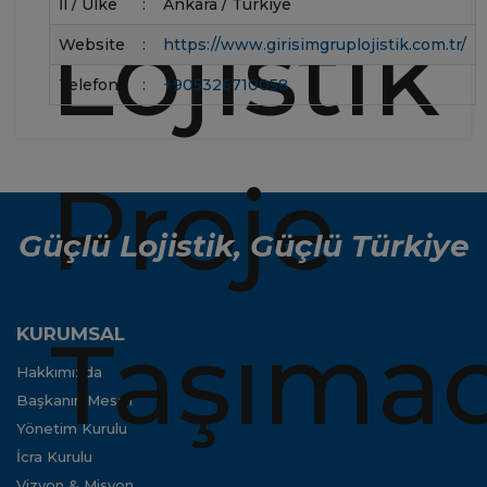
İl / Ülke
:
Ankara / Türkiye
Website
:
https://www.girisimgruplojistik.com.tr/
Telefon
:
+905326710058
Güçlü Lojistik, Güçlü Türkiye
KURUMSAL
Hakkımızda
Başkanın Mesajı
Yönetim Kurulu
İcra Kurulu
Vizyon & Misyon