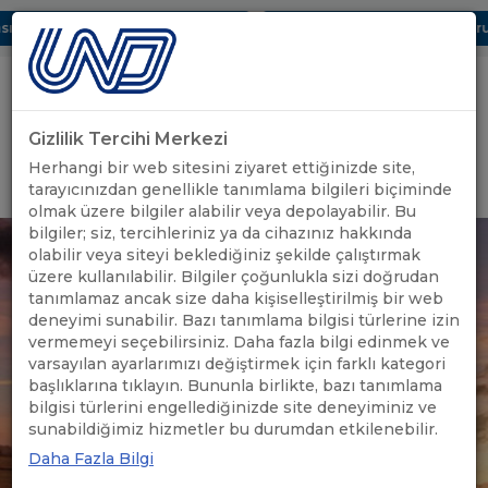
ı Dijital UBAK Bölümü Hakkında
UND, Yunanistan Vize Başvurula
Gizlilik Tercihi Merkezi
Uluslararası Nakliyeciler Derneği
Herhangi bir web sitesini ziyaret ettiğinizde site,
GİRİŞ YAP
tarayıcınızdan genellikle tanımlama bilgileri biçiminde
olmak üzere bilgiler alabilir veya depolayabilir. Bu
bilgiler; siz, tercihleriniz ya da cihazınız hakkında
olabilir veya siteyi beklediğiniz şekilde çalıştırmak
üzere kullanılabilir. Bilgiler çoğunlukla sizi doğrudan
tanımlamaz ancak size daha kişiselleştirilmiş bir web
deneyimi sunabilir. Bazı tanımlama bilgisi türlerine izin
vermemeyi seçebilirsiniz. Daha fazla bilgi edinmek ve
varsayılan ayarlarımızı değiştirmek için farklı kategori
başlıklarına tıklayın. Bununla birlikte, bazı tanımlama
bilgisi türlerini engellediğinizde site deneyiminiz ve
sunabildiğimiz hizmetler bu durumdan etkilenebilir.
Daha Fazla Bilgi