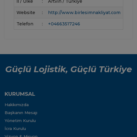
İl / Ülke
:
Artvin / Türkiye
Website
:
http://www.birlesimnakliyat.com
Telefon
:
+04663517246
Güçlü Lojistik, Güçlü Türkiye
KURUMSAL
Hakkımızda
Başkanın Mesajı
Yönetim Kurulu
İcra Kurulu
Vizyon & Misyon