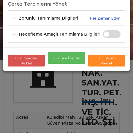
Çerez Tercihlerini Yönet
Zorunlu Tanımlama Bilgileri
Her Zaman Etkin
Hedefleme Amaçlı Tanımlama Bilgileri
BIRLEŞIM
Tüm Çerezleri
Tümüne İzin Ver
Tercihlerimi
ULUS.
Reddet
Kaydet
NAK.
SAN.YAT.
TUR. PET.
İNŞ. İTH.
VE TIC.
Adres
:
Kuledibi Mah. 130 Sok. Askar
LTD. ŞTI.
Güven Plaza No 3 Kat 4/15 Hopa