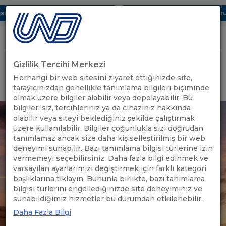
ı Dijital UBAK Bölümü Hakkında
UND, Yunanistan Vize Başvurula
Gizlilik Tercihi Merkezi
Uluslararası Nakliyeciler Derneği
Herhangi bir web sitesini ziyaret ettiğinizde site,
GİRİŞ YAP
tarayıcınızdan genellikle tanımlama bilgileri biçiminde
olmak üzere bilgiler alabilir veya depolayabilir. Bu
bilgiler; siz, tercihleriniz ya da cihazınız hakkında
olabilir veya siteyi beklediğiniz şekilde çalıştırmak
üzere kullanılabilir. Bilgiler çoğunlukla sizi doğrudan
tanımlamaz ancak size daha kişiselleştirilmiş bir web
deneyimi sunabilir. Bazı tanımlama bilgisi türlerine izin
vermemeyi seçebilirsiniz. Daha fazla bilgi edinmek ve
varsayılan ayarlarımızı değiştirmek için farklı kategori
başlıklarına tıklayın. Bununla birlikte, bazı tanımlama
bilgisi türlerini engellediğinizde site deneyiminiz ve
sunabildiğimiz hizmetler bu durumdan etkilenebilir.
Daha Fazla Bilgi