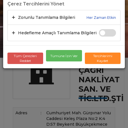
Çerez Tercihlerini Yönet
Zorunlu Tanımlama Bilgileri
Her Zaman Etkin
Hedefleme Amaçlı Tanımlama Bilgileri
Tüm Çerezleri
Tümüne İzin Ver
Tercihlerimi
Reddet
Kaydet
ÇAĞRI
NAKLİYAT
SAN. VE
TİC.LTD.ŞTİ
Adres
:
Cumhuriyet Mah. Gürpınar Yolu
Caddesi Keleş Plaza No:2 K:4
D:57 Beykent Büyükçekmece