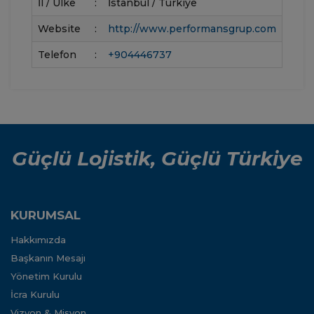
İl / Ülke
:
İstanbul / Türkiye
Website
:
http://www.performansgrup.com
Telefon
:
+904446737
Güçlü Lojistik, Güçlü Türkiye
KURUMSAL
Hakkımızda
Başkanın Mesajı
Yönetim Kurulu
İcra Kurulu
Vizyon & Misyon