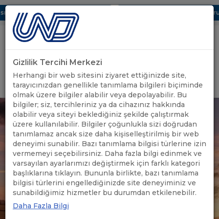
 Dijital UBAK Bölümü Hakkında
UND, Yunanistan Vize Başvurula
Gizlilik Tercihi Merkezi
Uluslararası Nakliyeciler Derneği
Herhangi bir web sitesini ziyaret ettiğinizde site,
GİRİŞ YAP
tarayıcınızdan genellikle tanımlama bilgileri biçiminde
olmak üzere bilgiler alabilir veya depolayabilir. Bu
bilgiler; siz, tercihleriniz ya da cihazınız hakkında
olabilir veya siteyi beklediğiniz şekilde çalıştırmak
üzere kullanılabilir. Bilgiler çoğunlukla sizi doğrudan
tanımlamaz ancak size daha kişiselleştirilmiş bir web
deneyimi sunabilir. Bazı tanımlama bilgisi türlerine izin
vermemeyi seçebilirsiniz. Daha fazla bilgi edinmek ve
varsayılan ayarlarımızı değiştirmek için farklı kategori
başlıklarına tıklayın. Bununla birlikte, bazı tanımlama
bilgisi türlerini engellediğinizde site deneyiminiz ve
sunabildiğimiz hizmetler bu durumdan etkilenebilir.
Daha Fazla Bilgi