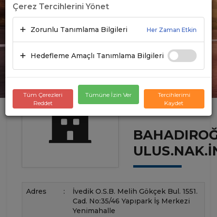
Çerez Tercihlerini Yönet
Zorunlu Tanımlama Bilgileri
Her Zaman Etkin
Hedefleme Amaçlı Tanımlama Bilgileri
Tüm Çerezleri
Tümüne İzin Ver
Tercihlerimi
Reddet
Kaydet
BAHADIRO
ULUS.NAK.İN
Adres
:
İvedik O.S.B. Melih Gökçek Bul. 1551.
Cad. No:35/46 Yapıpark İş Merkezi
Yenimahalle