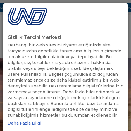
ı Dijital UBAK Bölümü Hakkında
UND, Yunanistan Vize Başvurula
Gizlilik Tercihi Merkezi
Uluslararası Nakliyeciler Derneği
Herhangi bir web sitesini ziyaret ettiğinizde site,
GİRİŞ YAP
tarayıcınızdan genellikle tanımlama bilgileri biçiminde
olmak üzere bilgiler alabilir veya depolayabilir. Bu
bilgiler; siz, tercihleriniz ya da cihazınız hakkında
olabilir veya siteyi beklediğiniz şekilde çalıştırmak
üzere kullanılabilir. Bilgiler çoğunlukla sizi doğrudan
tanımlamaz ancak size daha kişiselleştirilmiş bir web
deneyimi sunabilir. Bazı tanımlama bilgisi türlerine izin
vermemeyi seçebilirsiniz. Daha fazla bilgi edinmek ve
varsayılan ayarlarımızı değiştirmek için farklı kategori
başlıklarına tıklayın. Bununla birlikte, bazı tanımlama
bilgisi türlerini engellediğinizde site deneyiminiz ve
sunabildiğimiz hizmetler bu durumdan etkilenebilir.
Daha Fazla Bilgi