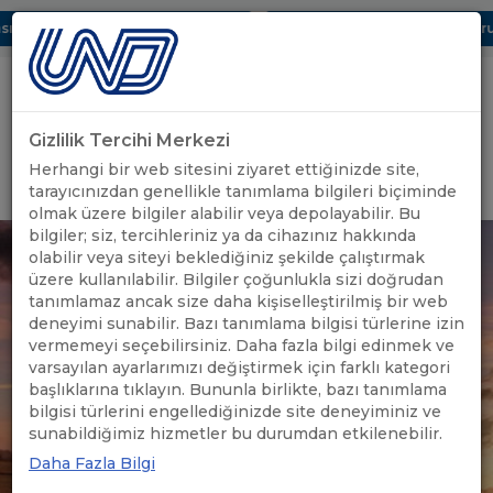
ı Dijital UBAK Bölümü Hakkında
UND, Yunanistan Vize Başvurula
Gizlilik Tercihi Merkezi
Uluslararası Nakliyeciler Derneği
Herhangi bir web sitesini ziyaret ettiğinizde site,
GİRİŞ YAP
tarayıcınızdan genellikle tanımlama bilgileri biçiminde
olmak üzere bilgiler alabilir veya depolayabilir. Bu
bilgiler; siz, tercihleriniz ya da cihazınız hakkında
olabilir veya siteyi beklediğiniz şekilde çalıştırmak
üzere kullanılabilir. Bilgiler çoğunlukla sizi doğrudan
tanımlamaz ancak size daha kişiselleştirilmiş bir web
deneyimi sunabilir. Bazı tanımlama bilgisi türlerine izin
vermemeyi seçebilirsiniz. Daha fazla bilgi edinmek ve
varsayılan ayarlarımızı değiştirmek için farklı kategori
başlıklarına tıklayın. Bununla birlikte, bazı tanımlama
bilgisi türlerini engellediğinizde site deneyiminiz ve
sunabildiğimiz hizmetler bu durumdan etkilenebilir.
Daha Fazla Bilgi