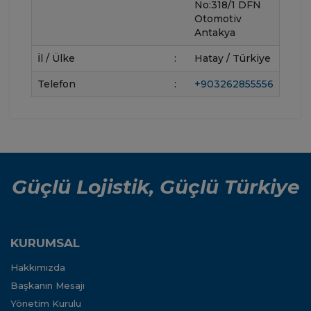
No:318/1 DFN
Otomotiv
Antakya
İl / Ülke
:
Hatay / Türkiye
Telefon
:
+903262855556
Güçlü Lojistik, Güçlü Türkiye
KURUMSAL
Hakkımızda
Başkanın Mesajı
Yönetim Kurulu