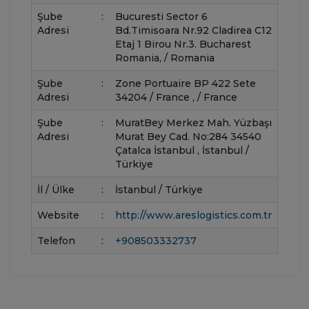
Şube
:
Bucuresti Sector 6
Adresi
Bd.Timisoara Nr.92 Cladirea C12
Etaj 1 Birou Nr.3. Bucharest
Romania, / Romania
Şube
:
Zone Portuaire BP 422 Sete
Adresi
34204 / France , / France
Şube
:
MuratBey Merkez Mah. Yüzbaşı
Adresi
Murat Bey Cad. No:284 34540
Çatalca İstanbul , İstanbul /
Türkiye
İl / Ülke
:
İstanbul / Türkiye
Website
:
http://www.areslogistics.com.tr
Telefon
:
+908503332737