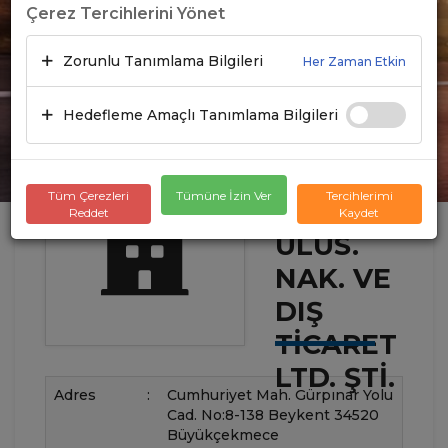
Çerez Tercihlerini Yönet
Zorunlu Tanımlama Bilgileri
Her Zaman Etkin
Hedefleme Amaçlı Tanımlama Bilgileri
Tüm Çerezleri
Tümüne İzin Ver
Tercihlerimi
ARES
Reddet
Kaydet
ULUS.
NAK. VE
DIŞ
TICARET
LTD. ŞTI.
Adres
:
Cumhuriyet Mah. Gürpınar Yolu
Cad. No:8-138 Beykent 34520
Büyükçekmece