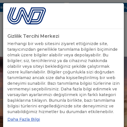
ı Dijital UBAK Bölümü Hakkında
UND, Yunanistan Vize Başvurula
Gizlilik Tercihi Merkezi
Uluslararası Nakliyeciler Derneği
Herhangi bir web sitesini ziyaret ettiğinizde site,
GİRİŞ YAP
tarayıcınızdan genellikle tanımlama bilgileri biçiminde
olmak üzere bilgiler alabilir veya depolayabilir. Bu
bilgiler; siz, tercihleriniz ya da cihazınız hakkında
olabilir veya siteyi beklediğiniz şekilde çalıştırmak
üzere kullanılabilir. Bilgiler çoğunlukla sizi doğrudan
tanımlamaz ancak size daha kişiselleştirilmiş bir web
deneyimi sunabilir. Bazı tanımlama bilgisi türlerine izin
vermemeyi seçebilirsiniz. Daha fazla bilgi edinmek ve
varsayılan ayarlarımızı değiştirmek için farklı kategori
başlıklarına tıklayın. Bununla birlikte, bazı tanımlama
bilgisi türlerini engellediğinizde site deneyiminiz ve
sunabildiğimiz hizmetler bu durumdan etkilenebilir.
Daha Fazla Bilgi