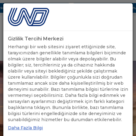
ı Dijital UBAK Bölümü Hakkında
UND, Yunanistan Vize Başvurula
Gizlilik Tercihi Merkezi
Uluslararası Nakliyeciler Derneği
Herhangi bir web sitesini ziyaret ettiğinizde site,
GİRİŞ YAP
tarayıcınızdan genellikle tanımlama bilgileri biçiminde
olmak üzere bilgiler alabilir veya depolayabilir. Bu
bilgiler; siz, tercihleriniz ya da cihazınız hakkında
olabilir veya siteyi beklediğiniz şekilde çalıştırmak
üzere kullanılabilir. Bilgiler çoğunlukla sizi doğrudan
tanımlamaz ancak size daha kişiselleştirilmiş bir web
deneyimi sunabilir. Bazı tanımlama bilgisi türlerine izin
vermemeyi seçebilirsiniz. Daha fazla bilgi edinmek ve
varsayılan ayarlarımızı değiştirmek için farklı kategori
başlıklarına tıklayın. Bununla birlikte, bazı tanımlama
bilgisi türlerini engellediğinizde site deneyiminiz ve
sunabildiğimiz hizmetler bu durumdan etkilenebilir.
Daha Fazla Bilgi