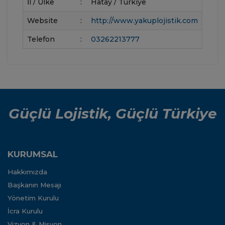
İl / Ülke
:
Hatay / Türkiye
Website
:
http://www.yakuplojistik.com
Telefon
:
03262213777
Güçlü Lojistik, Güçlü Türkiye
KURUMSAL
Hakkımızda
Başkanın Mesajı
Yönetim Kurulu
İcra Kurulu
Vizyon & Misyon