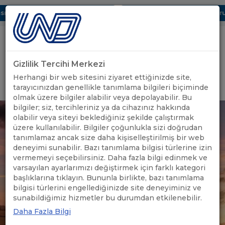
ı Dijital UBAK Bölümü Hakkında
UND, Yunanistan Vize Başvurula
Gizlilik Tercihi Merkezi
Uluslararası Nakliyeciler Derneği
Herhangi bir web sitesini ziyaret ettiğinizde site,
GİRİŞ YAP
tarayıcınızdan genellikle tanımlama bilgileri biçiminde
olmak üzere bilgiler alabilir veya depolayabilir. Bu
bilgiler; siz, tercihleriniz ya da cihazınız hakkında
olabilir veya siteyi beklediğiniz şekilde çalıştırmak
üzere kullanılabilir. Bilgiler çoğunlukla sizi doğrudan
tanımlamaz ancak size daha kişiselleştirilmiş bir web
deneyimi sunabilir. Bazı tanımlama bilgisi türlerine izin
vermemeyi seçebilirsiniz. Daha fazla bilgi edinmek ve
varsayılan ayarlarımızı değiştirmek için farklı kategori
başlıklarına tıklayın. Bununla birlikte, bazı tanımlama
bilgisi türlerini engellediğinizde site deneyiminiz ve
sunabildiğimiz hizmetler bu durumdan etkilenebilir.
Daha Fazla Bilgi