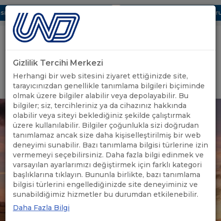
ı Dijital UBAK Bölümü Hakkında
UND, Yunanistan Vize Başvurula
Gizlilik Tercihi Merkezi
Uluslararası Nakliyeciler Derneği
Herhangi bir web sitesini ziyaret ettiğinizde site,
GİRİŞ YAP
tarayıcınızdan genellikle tanımlama bilgileri biçiminde
olmak üzere bilgiler alabilir veya depolayabilir. Bu
bilgiler; siz, tercihleriniz ya da cihazınız hakkında
olabilir veya siteyi beklediğiniz şekilde çalıştırmak
üzere kullanılabilir. Bilgiler çoğunlukla sizi doğrudan
tanımlamaz ancak size daha kişiselleştirilmiş bir web
deneyimi sunabilir. Bazı tanımlama bilgisi türlerine izin
vermemeyi seçebilirsiniz. Daha fazla bilgi edinmek ve
varsayılan ayarlarımızı değiştirmek için farklı kategori
başlıklarına tıklayın. Bununla birlikte, bazı tanımlama
bilgisi türlerini engellediğinizde site deneyiminiz ve
sunabildiğimiz hizmetler bu durumdan etkilenebilir.
Daha Fazla Bilgi