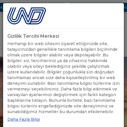
ı Dijital UBAK Bölümü Hakkında
UND, Yunanistan Vize Başvurula
Gizlilik Tercihi Merkezi
Uluslararası Nakliyeciler Derneği
Herhangi bir web sitesini ziyaret ettiğinizde site,
GİRİŞ YAP
tarayıcınızdan genellikle tanımlama bilgileri biçiminde
olmak üzere bilgiler alabilir veya depolayabilir. Bu
bilgiler; siz, tercihleriniz ya da cihazınız hakkında
olabilir veya siteyi beklediğiniz şekilde çalıştırmak
üzere kullanılabilir. Bilgiler çoğunlukla sizi doğrudan
tanımlamaz ancak size daha kişiselleştirilmiş bir web
deneyimi sunabilir. Bazı tanımlama bilgisi türlerine izin
vermemeyi seçebilirsiniz. Daha fazla bilgi edinmek ve
varsayılan ayarlarımızı değiştirmek için farklı kategori
başlıklarına tıklayın. Bununla birlikte, bazı tanımlama
bilgisi türlerini engellediğinizde site deneyiminiz ve
sunabildiğimiz hizmetler bu durumdan etkilenebilir.
Daha Fazla Bilgi