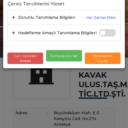
Çerez Tercihlerini Yönet
Zorunlu Tanımlama Bilgileri
Her Zaman Etkin
Hedefleme Amaçlı Tanımlama Bilgileri
Tüm Çerezleri
Tümüne İzin Ver
Tercihlerimi
Reddet
Kaydet
KAVAK
ULUS.TAŞ.M
TIC.LTD.ŞTI.
Adres
:
Büyükdalyan Mah. E-5
Karayolu Cad. No:274
Antakya