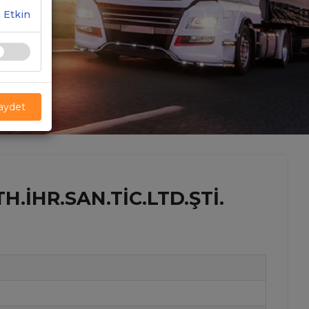
 Etkin
Kaydet
.İHR.SAN.TIC.LTD.ŞTI.