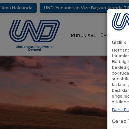
 Hakkında
UND, Yunanistan Vize Başvurularında TIR Sürüc
KURUMSAL
ÜYELİK
HİZ
Gizlili
Uluslararası Nakliyeciler
Herhangi
Derneği
tanımlam
Bu bilgil
beklediğ
doğrudan
sunabili
fazla bi
başlıkla
engelle
etkileneb
Daha Faz
Çerez T