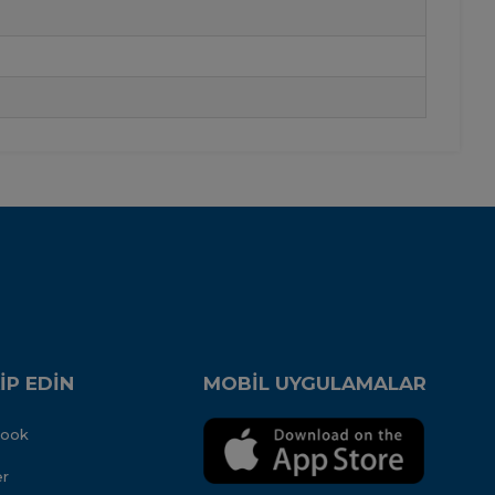
İP EDİN
MOBİL UYGULAMALAR
book
er