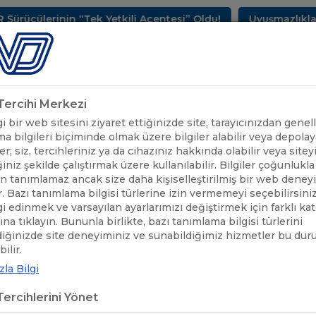
ülerinin “Tek Yetkili Acentesi” Oldu!
Uyuşmazlıkların 
METLERİMİZ
SEKTÖREL BİLGİLER
UND YAYINLARI
HAB
k Tercihi Merkezi
 bir web sitesini ziyaret ettiğinizde site, tarayıcınızdan genell
a bilgileri biçiminde olmak üzere bilgiler alabilir veya depolaya
er; siz, tercihleriniz ya da cihazınız hakkında olabilir veya sitey
iniz şekilde çalıştırmak üzere kullanılabilir. Bilgiler çoğunlukla 
 tanımlamaz ancak size daha kişiselleştirilmiş bir web deney
r. Bazı tanımlama bilgisi türlerine izin vermemeyi seçebilirsini
lgi edinmek ve varsayılan ayarlarımızı değiştirmek için farklı ka
rına tıklayın. Bununla birlikte, bazı tanımlama bilgisi türlerini
diğinizde site deneyiminiz ve sunabildiğimiz hizmetler bu du
ilir.
la Bilgi
ercihlerini Yönet