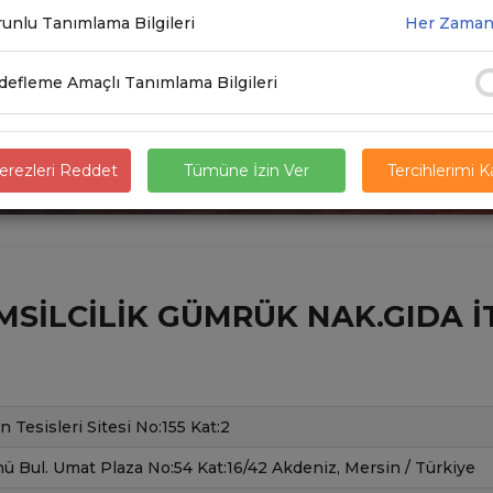
unlu Tanımlama Bilgileri
Her Zaman
efleme Amaçlı Tanımlama Bilgileri
rezleri Reddet
Tümüne İzin Ver
Tercihlerimi 
SILCILIK GÜMRÜK NAK.GIDA İTH
 Tesisleri Sitesi No:155 Kat:2
ü Bul. Umat Plaza No:54 Kat:16/42 Akdeniz, Mersin / Türkiye