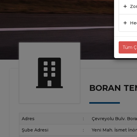
Zor
Hed
Tüm Çe
BORAN TEM
Adres
:
Çevreyolu Bulv. Boran
Şube Adresi
:
Yeni Mah. İsmet İnön