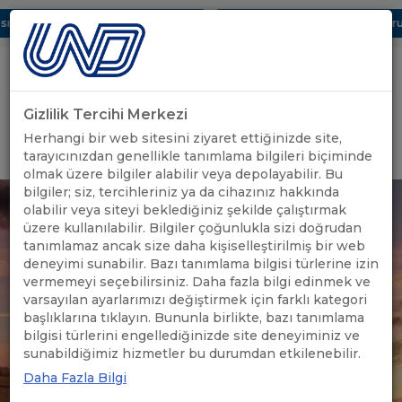
ı Dijital UBAK Bölümü Hakkında
UND, Yunanistan Vize Başvurula
Gizlilik Tercihi Merkezi
Uluslararası Nakliyeciler Derneği
Herhangi bir web sitesini ziyaret ettiğinizde site,
GİRİŞ YAP
tarayıcınızdan genellikle tanımlama bilgileri biçiminde
olmak üzere bilgiler alabilir veya depolayabilir. Bu
bilgiler; siz, tercihleriniz ya da cihazınız hakkında
olabilir veya siteyi beklediğiniz şekilde çalıştırmak
üzere kullanılabilir. Bilgiler çoğunlukla sizi doğrudan
tanımlamaz ancak size daha kişiselleştirilmiş bir web
deneyimi sunabilir. Bazı tanımlama bilgisi türlerine izin
vermemeyi seçebilirsiniz. Daha fazla bilgi edinmek ve
varsayılan ayarlarımızı değiştirmek için farklı kategori
başlıklarına tıklayın. Bununla birlikte, bazı tanımlama
bilgisi türlerini engellediğinizde site deneyiminiz ve
sunabildiğimiz hizmetler bu durumdan etkilenebilir.
Daha Fazla Bilgi