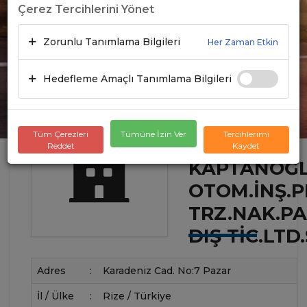
Çerez Tercihlerini Yönet
Zorunlu Tanımlama Bilgileri
Her Zaman Etkin
Hedefleme Amaçlı Tanımlama Bilgileri
Tüm Çerezleri
Tümüne İzin Ver
Tercihlerimi
Reddet
Kaydet
KAPTANOĞ
OTOM.İNŞ.P
TRZ.NAK.PA
DIŞ TIC.LTD.
Adres
:
Karadeniz Cad. No:7 Pazar
İl / Ülke
:
Rize / Türkiye