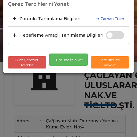
Çerez Tercihlerini Yönet
Zorunlu Tanımlama Bilgileri
Her Zaman Etkin
Hedefleme Amaçlı Tanımlama Bilgileri
Tüm Çerezleri
Tümüne İzin Ver
Tercihlerimi
Reddet
Kaydet
ÇAĞLAYAN 
ULUSLARAR
NAK.VE
TIC.LTD.ŞTI.
Adres
:
Çağlayan Mah. Dereboyu Yanlıca
Küme Evleri No:4