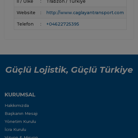
İl / Ülke
:
Trabzon / Türkiye
Website
:
http://www.caglayantransport.com
Telefon
:
+04622725395
Güçlü Lojistik, Güçlü Türkiye
KURUMSAL
Hakkımızda
Başkanın Mesajı
Yönetim Kurulu
İcra Kurulu
Vizyon & Misyon