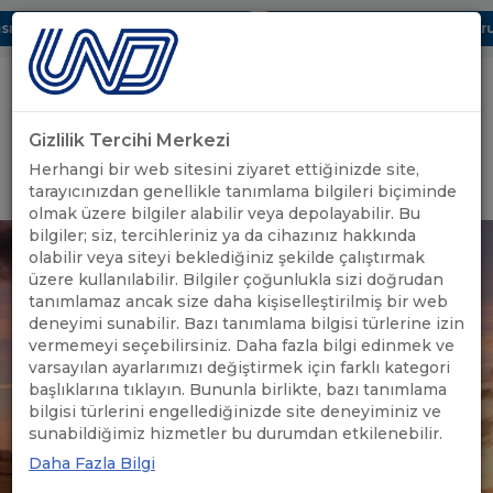
ı Dijital UBAK Bölümü Hakkında
UND, Yunanistan Vize Başvurula
Gizlilik Tercihi Merkezi
Uluslararası Nakliyeciler Derneği
Herhangi bir web sitesini ziyaret ettiğinizde site,
GİRİŞ YAP
tarayıcınızdan genellikle tanımlama bilgileri biçiminde
olmak üzere bilgiler alabilir veya depolayabilir. Bu
bilgiler; siz, tercihleriniz ya da cihazınız hakkında
olabilir veya siteyi beklediğiniz şekilde çalıştırmak
üzere kullanılabilir. Bilgiler çoğunlukla sizi doğrudan
tanımlamaz ancak size daha kişiselleştirilmiş bir web
deneyimi sunabilir. Bazı tanımlama bilgisi türlerine izin
vermemeyi seçebilirsiniz. Daha fazla bilgi edinmek ve
varsayılan ayarlarımızı değiştirmek için farklı kategori
başlıklarına tıklayın. Bununla birlikte, bazı tanımlama
bilgisi türlerini engellediğinizde site deneyiminiz ve
sunabildiğimiz hizmetler bu durumdan etkilenebilir.
Daha Fazla Bilgi